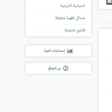
رك
إرسل
ى
إيميل
السياسة الشرعية
غل
س
مسائل فقهية متفرقة
فتاوى متنوعة
إحصائيات المواد
عن الموقع