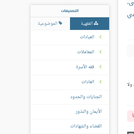
ى،
التصنيفات
في
الفقهية
الموضوعية
العبادات
المعاملات
فقه الأسرة
العادات
ولا
الجنايات والحدود
الأيمان والنذور
أ
القضاء والشهادات