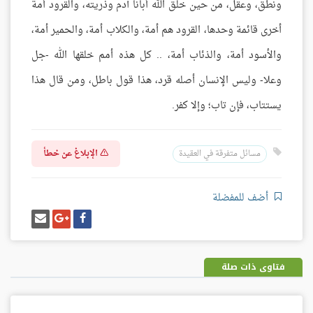
ونطق، وعقل، من حين خلق الله أبانا آدم وذريته، والقرود أمة
أخرى قائمة وحدها، القرود هم أمة، والكلاب أمة، والحمير أمة،
والأسود أمة، والذئاب أمة، .. كل هذه أمم خلقها الله -جل
وعلا- وليس الإنسان أصله قرد، هذا قول باطل، ومن قال هذا
يستتاب، فإن تاب؛ وإلا كفر.
الإبلاغ عن خطأ
مسائل متفرقة في العقيدة
أضف للمفضلة
شارك
شارك
إرسل
على
على
إيميل
فيسبوك
غوغل
بلس
فتاوى ذات صلة