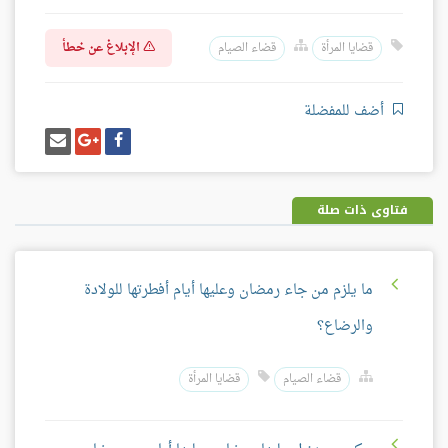
الإبلاغ عن خطأ
قضايا المرأة
قضاء الصيام
أضف للمفضلة
شارك
شارك
إرسل
على
على
إيميل
فيسبوك
غوغل
بلس
فتاوى ذات صلة
ما يلزم من جاء رمضان وعليها أيام أفطرتها للولادة
والرضاع؟
قضاء الصيام
قضايا المرأة