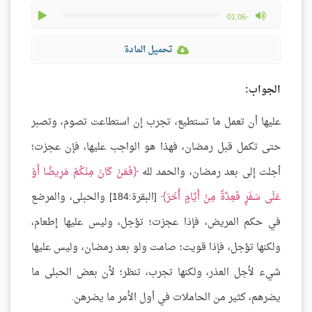
play
max volume
-01:06
تحميل المادة
الجواب:
عليها أن تعمل ما تستطيع، تجرب إن استطاعت تصوم، وتصبر
حتى تكمل قبل رمضان، فهذا هو الواجب عليها، فإن عجزت؛
أجلت إلى بعد رمضان، والحمد لله
فَمَنْ كَانَ مِنْكُمْ مَرِيضًا أَوْ
عَلَى سَفَرٍ فَعِدَّةٌ مِنْ أَيَّامٍ أُخَرَ
[البقرة:184] والحبلى، والمرضع
في حكم المريض، فإذا عجزت؛ تؤجل، وليس عليها إطعام،
ولكنها تؤجل، فإذا قويت؛ صامت ولو بعد رمضان، وليس عليها
شيء لأجل العذر، ولكنها تجرب، تنظر؛ لأن بعض الحبلى ما
يضرهم، كثير من الحاملات في أول الأمر ما يضرهن.