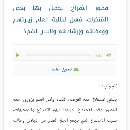
قصور الأفراح يحصل بها بعض
المُنكرات، فهل لطلبة العلم زيارتهم
ووعظهم وإرشادهم والبيان لهم؟
play
max volume
-00:50
تحميل المادة
الجواب:
ينبغي استغلال هذه الفرصة، الدُّعاة وأهل العلم يزورون هذه
القصور وقت الاجتماع، ويلقوا فيهم النَّصائح والتوجيهات،
بسبب الاجتماع الذي يجمع الجمَّ الغفير من الجاهل وطالب