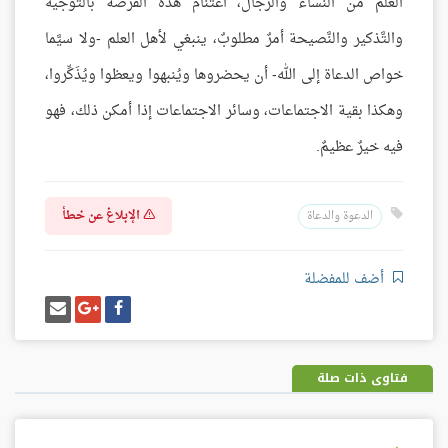
العلم من النساء والرجال، اغتنام هذه الفرصة بالتوجيه
والتَّذكير والنَّصيحة أمرٌ مطلوبٌ، ينبغي لأهل العلم -ولا سيَّما
خواص الدعاة إلى الله- أن يحضروها ويُنبهوا ويعظوا ويُذَكِّروا،
وهكذا بقية الاجتماعات، وسائر الاجتماعات إذا أمكن ذلك، فهو
فيه خيرٌ عظيمٌ.
الإبلاغ عن خطأ
الدعوة والدعاة
أضف للمفضلة
شارك
شارك
إرسل
على
على
إيميل
فيسبوك
غوغل
بلس
فتاوى ذات صلة