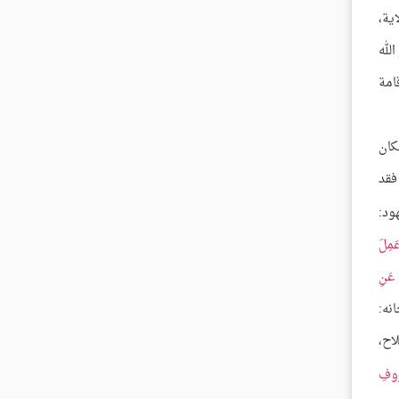
ية،
لله
امة
كان
فقد
ود:
َمِلَ
 عَنِ
فلاح،
ْرُوفِ