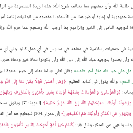
 طاعة الله وأن يمنعهم مما يخالف شرع الله؛ هذه الزبدة المقصودة من الولا
سة جمهورية أو إمارة أو غير هذا من الأسماء- المقصود من الولايات إقامة أمر ا
؛ لتوجيه الناس إلى الخير وإلزامهم بما أوجب الله ومنعهم عما حرم الله وإق
مية في جمعيات إسلامية في معاهد في مدارس في أي عمل كانوا وفي أي م
له وأن يعتنوا بتوجيه عباد الله إلى دين الله وأن يكونوا دعاة خير ودعاة هدى، 
دل على خير فله مثل أجر فاعله
وقال لعلي
لما بعثه إلى خيبر لدعوة اليه

 النعم
والله يقول في كتابه العظيم:
وَمَنْ أَحْسَنُ قَوْلًا مِمَّنْ دَعَا إِلَى اللَّهِ وَع
وَالْمُؤْمِنُونَ وَالْمُؤْمِنَاتُ بَعْضُهُمْ أَوْلِيَاءُ بَعْضٍ يَأْمُرُونَ بِالْمَعْرُوفِ وَيَنْهَوْنَ
وَرَسُولَهُ أُولَئِكَ سَيَرْحَمُهُمُ اللَّهُ إِنَّ اللَّهَ عَزِيزٌ حَكِيمٌ
[التوبة:71] ويقول سبحانه:
 وَيَنْهَوْنَ عَنِ الْمُنْكَرِ وَأُولَئِكَ هُمُ الْمُفْلِحُونَ
[آل عمران:104] فجعلهم هم أهل ال
عروف والنهي عن المنكر، وقال
:
كُنْتُمْ خَيْرَ أُمَّةٍ أُخْرِجَتْ لِلنَّاسِ تَأْمُرُونَ بِالْمَع
