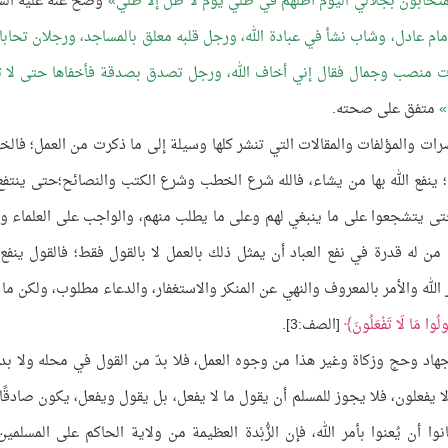
متحابون بجلالي اليوم أظلهم في ظلي يوم لا ظل إلا ظلي
وصح عنه عليه الس
مام عادل، وشاب نشأ في عبادة الله، ورجل قلبه معلق بالمساجد، ورجلان تحابا
 ذات منصب وجمال فقال إني أخاف الله، ورجل تصدق بصدقة فأخفاها حتى لا ت
متفق على صحته.
رات والمؤلفات والمقالات التي تنشر كلها وسيلة إلى ما ذكرت من العمل؛ فالخ
؛ ينفع الله بها من يشاء، فالله شرع الخطب وشرع الكتب والنصائح؛حتى ينتفع 
تى يتشجعوا على ما ينبغي لهم وعلى ما يطلب منهم، والواجب على العلماء و
من له قدرة في نفع العباد أن يمثل ذلك بالعمل لا بالقول فقط؛ فالقول ينفع
لله والأمر بالمعروف والنهي عن المنكر والاستغفار، والدعاء مطلوب، ولكن ما 
قُولُوا مَا لَا تَفْعَلُونَ
[الصف:3].
جهاد وحج وزكاة وغير هذا من وجوه العمل، فلا بدّ من القول في محله ولا بد
 يفعلون، فلا يجوز للمسلم أن يقول ما لا يفعل، بل يقول ويفعل، يكون صادقًا
ا أن يُعنوا بأمر الله، فإن الزُّبْدة العظيمة من ولاية الحاكم على المسلمين