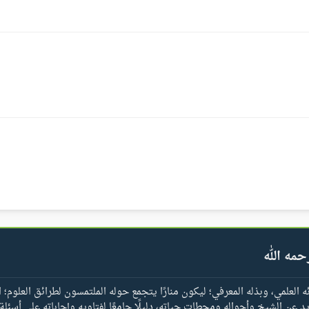
حمه الله
العلمي، وبذله المعرفي؛ ليكون منارًا يتجمع حوله الملتمسون لطرائق العلوم؛ ا
يد عن الشيخ وأحواله ومحطات حياته، دليلًا جامعًا لفتاويه وإجاباته على أسئلة