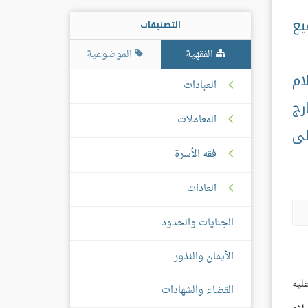
يع
التصنيفات
الفقهية
الموضوعية
ام
العبادات
رج
المعاملات
لى
فقه الأسرة
العادات
الجنايات والحدود
الأيمان والنذور
ليه
القضاء والشهادات