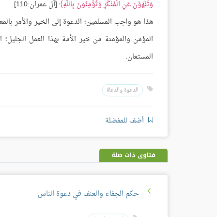
وَتَنْهَوْنَ عَنِ الْمُنْكَرِ وَتُؤْمِنُونَ بِاللَّهِ
[آل عمران:110].
هذا هو واجب المسلمين؛ الدعوة إلى الخير والأمر بالمع
المؤمن والمؤمنة من خير الأمة بهذا العمل الجليل؛ ال
المستعان.
الدعوة والدعاة
أضف للمفضلة
فتاوى ذات صلة
حكم الجفاء والعنف في دعوة الناس