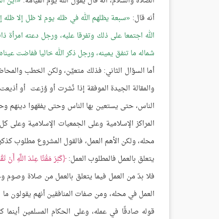
الصلاة والسلام، أنه قال يقول الله يوم القيامة:
أين ال
أنه قال:
سبعة يظلهم الله في ظله يوم لا ظل إلا ظله إ
الله اجتمعا على ذلك وتفرقا عليه، ورجل دعته امرأة
شماله ما تنفق يمينه، ورجل ذكر الله خاليا ففاضت عيناه
أما السؤال الثاني: فذلك متعيِّن، ولكن الخطب والمحاض
والمقالة الجيدة الموفقة إذا نُشرت أو وُزعت أو أذيعت
الناس، حتى يستعين بها الناس وحتى يفقهوا دينهم وح
المراكز الإسلامية وعلى الجمعيات الإسلامية وعلى كل 
محله، ولكن الأهم العمل، فالقول المشروع مطلوب كذكر ا
يتعلق بالعمل فالمطلوب العمل:
كَبُرَ مَقْتًا عِنْدَ اللَّهِ أَنْ تَ
فلا بدّ من العمل فيما يتعلق بالعمل من صلاة وصوم و
العمل في محله، ومن صفات المنافقين أنهم يقولون ما لا
قوله صادقًا في عمله، وعلى الحكام المسلمين أينما كانو