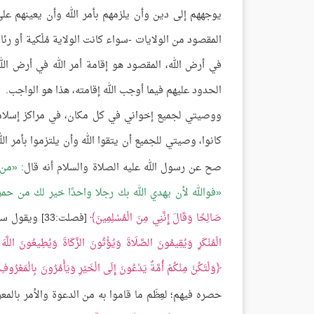
يوجههم إلى دين وأن يلزمهم بأمر الله وأن يعينهم على
المقصود من الولايات -سواء كانت الولاية مُلْكية أو رئا
في أرض الله، المقصود هو إقامة أمر الله في أرض الله
الحدود عليهم فيما أوجب الله إقامته، هذا هو الواجب.
ووصيتي لجميع إخواني في كل مكان، في مراكز إسلا
كانوا، وصيتي للجميع أن يتقوا الله وأن يلتزموا بأمر ال
صح عن رسول الله عليه الصلاة والسلام أنه قال:
من 
فوالله لأن يهدي الله بك رجلا واحدًا خير لك من حمر
صَالِحًا وَقَالَ إِنَّنِي مِنَ الْمُسْلِمِينَ
[فصلت:33] ويقول سبحانه:
الْمُنْكَرِ وَيُقِيمُونَ الصَّلَاةَ وَيُؤْتُونَ الزَّكَاةَ وَيُطِيعُونَ اللَّهَ 
وَلْتَكُنْ مِنْكُمْ أُمَّةٌ يَدْعُونَ إِلَى الْخَيْرِ وَيَأْمُرُونَ بِالْمَعْرُوفِ
حصره فيهم؛ لعِظَم ما قاموا به من الدعوة والأمر بالم