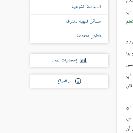
لام
السياسة الشرعية
 في
مسائل فقهية متفرقة
علم
فتاوى متنوعة
طبة
بها
إحصائيات المواد
على
 في
عن الموقع
كان
 من
 في
 أن