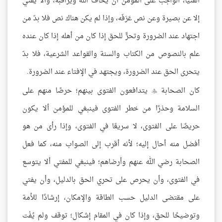
الفتيا، الواجب على المؤمن أن يخاف الله ويراقبه، وألا يفتي
إلا عن بصيرة وعن نص عَرَفَه، وإذا لم يكن هناك نص فلا بدّ من
اجتهاد عند الضرورة وتحرٍّ للحق إذا كان من أهله إذا كان عنده
علم بالنصوص من الكتاب والسنة والقواعد الشرعية، فلا بدّ
يتحرى الحق عند الضرورة، ويجتهد في الإفتاء عند الضرورة.
كان الصحابة
يتدافعون الفتوى بينهم؛ حرصًا منهم على

السلامة وحذرًا من خطر الفتوى فينبغي للمؤمن ألا يكون
حريصًا على الفتوى، لا سريعًا في الفتوى، وإذا رأى من هو
أفضل منه أحال إليه؛ لأنه أقرب إلى الصواب منه، كما فعل
الصحابة رضي الله عنهم وأرضاهم؛ فينبغي للمفتي ألا يتوسع
في الفتوى، وأن يحرص على تحري الحق بالدليل، وأن يفتي
على مقتضى الدليل حسب الطاقة والإمكان، إرشادًا للأمة
وتوضيحًا للحق، وإذا كان في المقام إشكال؛ توقف ولم يُفْت