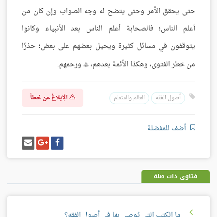
حتى يحقق الأمر وحتى يتضح له وجه الصواب وإن كان من
أعلم الناس؛ فالصحابة أعلم الناس بعد الأنبياء وكانوا
يتوقفون في مسائل كثيرة ويحيل بعضهم على بعض؛ حذرًا
من خطر الفتوى، وهكذا الأئمة بعدهم،
ورحمهم.

الإبلاغ عن خطأ
أصول الفقه
العالم والمتعلم
أضف للمفضلة
شارك
شارك
إرسل
على
على
إيميل
فيسبوك
غوغل
بلس
فتاوى ذات صلة
ما الكتب التي يُوصى بها في أصول الفقه؟