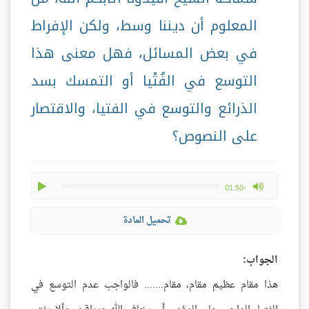
المعلوم أن ديننا وسط، ولكن الإفراط
في بعض المسائل، فهل معنى هذا
التوسع في الفُتْيا أو التمسك بسد
الذرائع والتوسع في الفتيا، والاقتصار
على النصوص؟
play
max volume
-01:50
تحميل المادة
الجواب:
هذا مقام عظيم مقام، مقام....... فالواجب عدم التوسع في