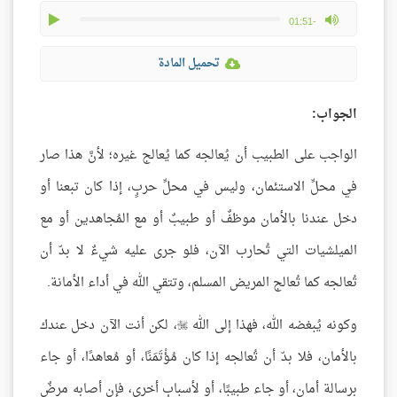
play
max volume
-01:51
تحميل المادة
الجواب:
الواجب على الطبيب أن يُعالجه كما يُعالج غيره؛ لأنَّ هذا صار
في محلِّ الاستئمان، وليس في محلِّ حربٍ، إذا كان تبعنا أو
دخل عندنا بالأمان موظفٌ أو طبيبٌ أو مع المُجاهدين أو مع
الميلشيات التي تُحارب الآن، فلو جرى عليه شيءٌ لا بدّ أن
تُعالجه كما تُعالج المريض المسلم، وتتقي الله في أداء الأمانة.
وكونه يُبغضه الله، فهذا إلى الله
، لكن أنت الآن دخل عندك

بالأمان، فلا بدّ أن تُعالجه إذا كان مُؤْتَمَنًا، أو مُعاهدًا، أو جاء
برسالة أمانٍ، أو جاء طبيبًا، أو لأسبابٍ أخرى، فإن أصابه مرضٌ