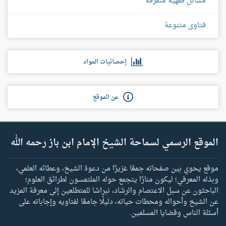
مسائل فقهية متفرقة
فتاوى متنوعة
إحصائيات المواد
عن الموقع
الموقع الرسمي لسماحة الشيخ الإمام ابن باز رحمه الله
موقع يحوي بين صفحاته جمعًا غزيرًا من دعوة الشيخ، وعطائه العلمي،
وبذله المعرفي؛ ليكون منارًا يتجمع حوله الملتمسون لطرائق العلوم؛
الباحثون عن سبل الاعتصام والرشاد، نبراسًا للمتطلعين إلى معرفة المزيد
عن الشيخ وأحواله ومحطات حياته، دليلًا جامعًا لفتاويه وإجاباته على
أسئلة الناس وقضايا المسلمين.