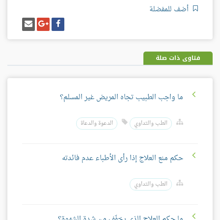
أضف للمفضلة
شارك
شارك
إرسل
على
على
إيميل
فيسبوك
غوغل
بلس
فتاوى ذات صلة
ما واجب الطبيب تجاه المريض غير المسلم؟
الطب والتداوي
الدعوة والدعاة
حكم منع العلاج إذا رأى الأطباء عدم فائدته
الطب والتداوي
ما حكم العلاج الذي يخفّف من شدة الشهوة؟