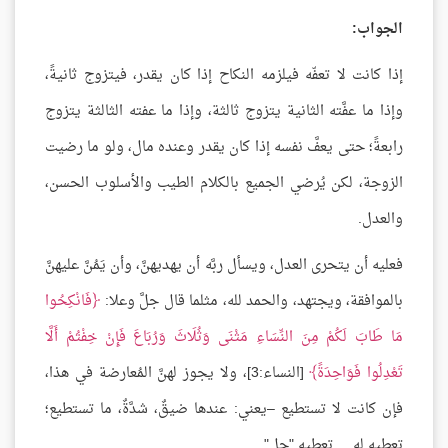
الجواب:
إذا كانت لا تعفّه فيلزمه النكاح إذا كان يقدر، فيتزوج ثانيةً،
وإذا ما عفَّته الثانية يتزوج ثالثة، وإذا ما عفته الثالثة يتزوج
رابعةً؛ حتى يعفَّ نفسه إذا كان يقدر وعنده مال، ولو ما رضيت
الزوجة، لكن يُرضي الجميع بالكلام الطيب والأسلوب الحسن،
والعدل.
فعليه أن يتحرى العدل، ويسأل ربَّه أن يهديهنَّ، وأن يَمُنَّ عليهنَّ
بالموافقة، ويجتهد، والحمد لله، مثلما قال جلَّ وعلا:
فَانْكِحُوا
مَا طَابَ لَكُمْ مِنَ النِّسَاءِ مَثْنَى وَثُلَاثَ وَرُبَاعَ فَإِنْ خِفْتُمْ أَلَّا
تَعْدِلُوا فَوَاحِدَةً
[النساء:3]، ولا يجوز لهنَّ المُعارضة في هذا،
فإن كانت لا تستطيع –يعني: عندها ضيقٌ، شدَّةٌ، ما تستطيع؛
تعطيه له.... تعطيه "حل"...