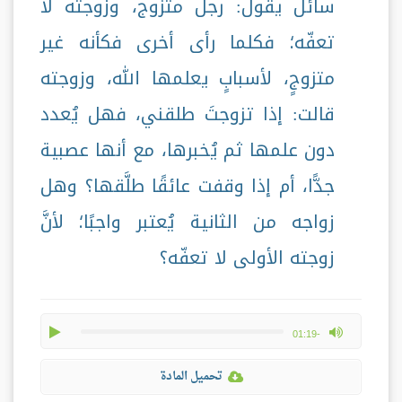
سائل يقول: رجل متزوج، وزوجته لا
تعفّه؛ فكلما رأى أخرى فكأنه غير
متزوجٍ، لأسبابٍ يعلمها الله، وزوجته
قالت: إذا تزوجتَ طلقني، فهل يُعدد
دون علمها ثم يُخبرها، مع أنها عصبية
جدًّا، أم إذا وقفت عائقًا طلَّقها؟ وهل
زواجه من الثانية يُعتبر واجبًا؛ لأنَّ
زوجته الأولى لا تعفّه؟
play
max volume
-01:19
تحميل المادة