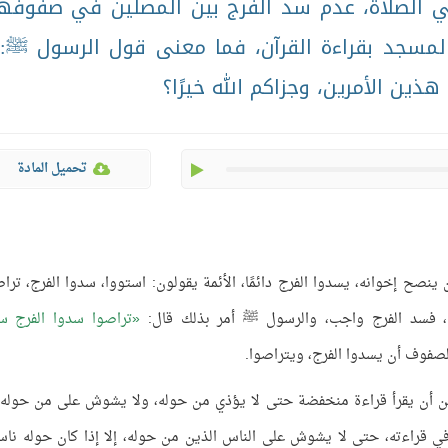
 الصلاة، عدم سد الفرج بين المصلين في صفوفه
لمسجد بقراءة القرآن، فما معنى قول الرسول ﷺ: 
ذين الأمرين، وجزاكم الله خيرًا؟
play
تحميل المادة
صح إخوانه، يسدوا الفرج دائمًا، الأئمة يقولون: استووا، سدوا الفرج، تراص
، فسد الفرج واجب، والرسول ﷺ أمر بذلك قال:
تراصوا سدوا الفرج س
لصفوف أن يسدوا الفرج، ويتراصوا.
مؤمن أن يقرأ قراءة منخفضة حتى لا يؤذي من حوله، ولا يشوش على من حوله
ي قراءته، حتى لا يشوش على الناس الذين من حوله، إلا إذا كان حوله ناس