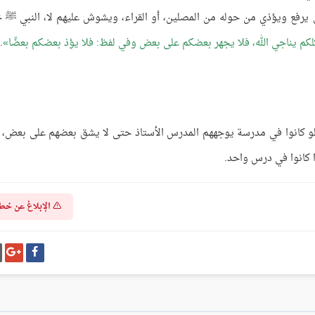
 يرفع ويؤذي من حوله من المصلين، أو القراء، ويشوش عليهم لا، النبي ﷺ 
لكم يناجي الله، فلا يجهر بعضكم على بعض وفي لفظ: فلا يؤذ بعضكم بعضًا
.
لو كانوا في مدرسة يوجههم المدرس الأستاذ حتى لا يشق بعضهم على بعض، 
ا كانوا في درس واحد.
الإبلاغ عن خط
شارك
شا
على
عل
فيسبوك
غو
بل