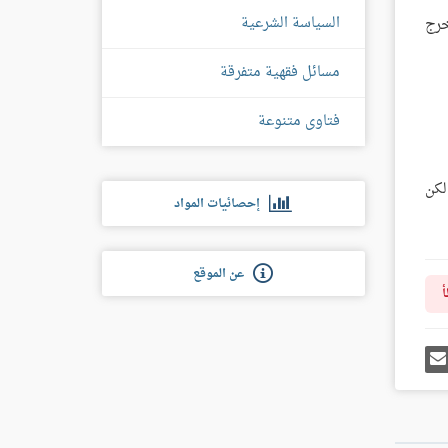
السياسة الشرعية
خرج
مسائل فقهية متفرقة
فتاوى متنوعة
لكن
إحصائيات المواد
عن الموقع
أ
رك
إرسل
ى
إيميل
غل
س