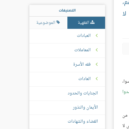
م،
التصنيفات
لا
الفقهية
الموضوعية
العبادات
المعاملات
فقه الأسرة
العادات
وا،
دوا
الجنايات والحدود
الأيمان والنذور
 من
القضاء والشهادات
 لا