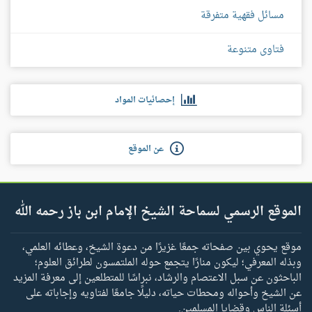
مسائل فقهية متفرقة
فتاوى متنوعة
إحصائيات المواد
عن الموقع
الموقع الرسمي لسماحة الشيخ الإمام ابن باز رحمه الله
موقع يحوي بين صفحاته جمعًا غزيرًا من دعوة الشيخ، وعطائه العلمي،
وبذله المعرفي؛ ليكون منارًا يتجمع حوله الملتمسون لطرائق العلوم؛
الباحثون عن سبل الاعتصام والرشاد، نبراسًا للمتطلعين إلى معرفة المزيد
عن الشيخ وأحواله ومحطات حياته، دليلًا جامعًا لفتاويه وإجاباته على
أسئلة الناس وقضايا المسلمين.