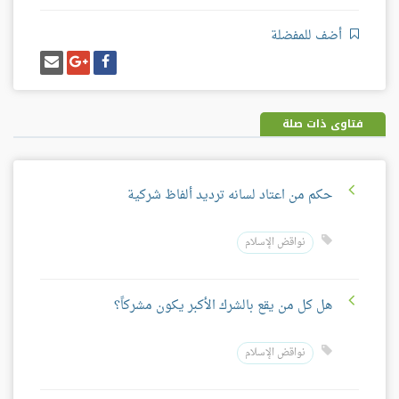
أضف للمفضلة
شارك
شارك
إرسل
على
على
إيميل
فيسبوك
غوغل
بلس
فتاوى ذات صلة
حكم من اعتاد لسانه ترديد ألفاظ شركية
نواقض الإسلام
هل كل من يقع بالشرك الأكبر يكون مشركاً؟
نواقض الإسلام