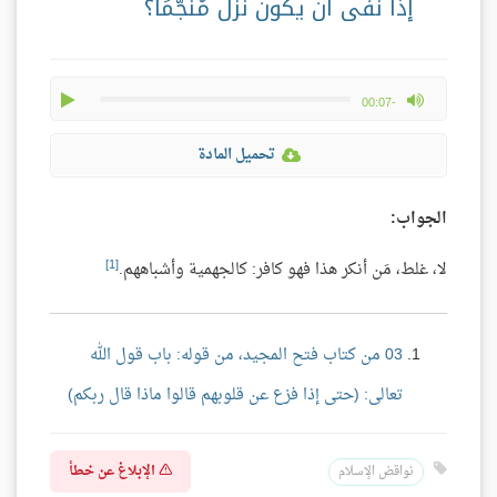
إذا نفى أن يكون نزل مُنَجَّمًا؟
play
max volume
-00:07
تحميل المادة
الجواب:
[1]
لا، غلط، مَن أنكر هذا فهو كافر: كالجهمية وأشباههم.
03 من كتاب فتح المجيد، من قوله: باب قول الله
تعالى: (حتى إذا فزع عن قلوبهم قالوا ماذا قال ربكم)
الإبلاغ عن خطأ
نواقض الإسلام