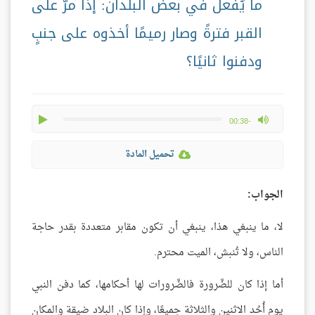
ما يُفعل في بعض البلدان: إذا مرَّ على
القبر فترةً وصار رميمًا أخذوه على جنبٍ
ودفنوا ثانيًا؟
play
max volume
-00:38
تحميل المادة
الجواب:
لا، ما ينبغي هذا، ينبغي أن تكون مقابر متعددة بقدر حاجة
الناس، ولا تُنبش، الميت محترم.
أما إذا كان للضَّرورة فالضَّرورات لها أحكامها، كما دفن النبي
يوم أُحُد الاثنين والثلاثة جميعًا، وإذا كان البلاد ضيقة والمكان