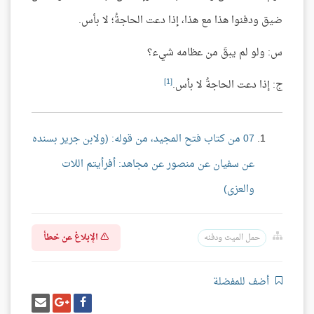
ضيق ودفنوا هذا مع هذا، إذا دعت الحاجةُ؛ لا بأس.
س: ولو لم يبقَ من عظامه شيء؟
[1]
ج: إذا دعت الحاجةُ لا بأس.
07 من كتاب فتح المجيد، من قوله: (ولابن جرير بسنده
عن سفيان عن منصور عن مجاهد: أفرأيتم اللات
والعزى)
الإبلاغ عن خطأ
حمل الميت ودفنه
أضف للمفضلة
شارك
شارك
إرسل
على
على
إيميل