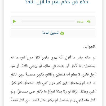
حكم مَن حكم بغير ما أنزل الله؟
play
max volume
-02:03
تحميل المادة
الجواب:
لو حكم بغير ما أنزل الله لهوى يكون كفرًا دون كفرٍ، ما لم
يستحل: إما لأجل أن يثبت في ملكٍ، أو يرضي فلانًا، أو من
أجل فلان، لا يعلم أنه مُخطئ وظالم، يكون معصيةً دون الكفر
ما دام لم يستحلها، فهو كفر دون كفرٍ، فإذا استحلَّها كفر كفرًا
أكبر، وهكذا الزنا؛ لو زنا بمئة امرأةٍ ما يكفر حتى يستحلَّ، ولو
قتل مئة قتيلٍ ولم يستحل لم يكفر، مثل قصة الذي قتل تسعةً