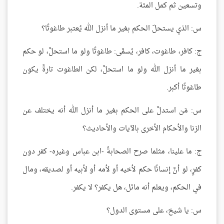
وتسعين ثم كمل المئة.
س: الذي يستحلّ الحكم بغير ما أنزل الله يُعتبر طاغوتًا؟
ج: كافر، طاغوت، كافر، يُسمَّى: طاغوتًا ولو ما استحلَّ، لو حكم
بغير ما أنزل الله ولو ما استحلَّ، لكن الطاغوت تارةً يكون
طاغوتًا أكبر.
س: مَن استدلَّ على الحكم بغير ما أنزل الله أنه يختلف عن
الزنا والأحكام الأخرى بالآيات والأحاديث؟
ج: ما علينا، مثلما صرح الصحابةُ -ابن عباس وغيره- كفر دون
كفرٍ، لو أنَّ إنسانًا حكم لأخيه أو لأمه أو لأبيه أو لصديقه، ومال
في الحكم، ويعلم أنه مائل، هل يكفر؟ لا يكفر.
س: يا شيخ، على مستوى الدول؟