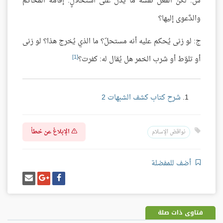
س: لكن الفعل نفسه ما يدل على استحلالٍ: إقامة المحاكم
والدَّعوى إليها؟
ج: لو زنى يُحكم عليه أنه مستحلّ؟ ما الذي يُخرج هذا؟ لو زنى
[1]
أو تلوّط أو شرب الخمر هل يُقال له: كفرت؟
شرح كتاب كشف الشبهات 2
الإبلاغ عن خطأ
نواقض الإسلام
أضف للمفضلة
شارك
شارك
إرسل
على
على
إيميل
فيسبوك
غوغل
بلس
فتاوى ذات صلة