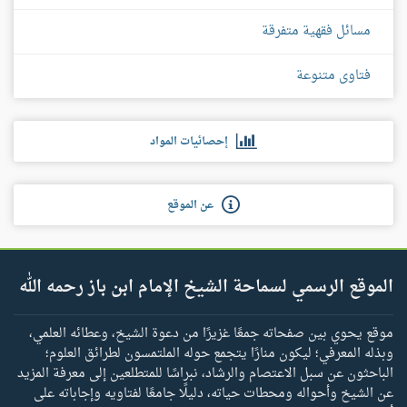
مسائل فقهية متفرقة
فتاوى متنوعة
إحصائيات المواد
عن الموقع
الموقع الرسمي لسماحة الشيخ الإمام ابن باز رحمه الله
موقع يحوي بين صفحاته جمعًا غزيرًا من دعوة الشيخ، وعطائه العلمي،
وبذله المعرفي؛ ليكون منارًا يتجمع حوله الملتمسون لطرائق العلوم؛
الباحثون عن سبل الاعتصام والرشاد، نبراسًا للمتطلعين إلى معرفة المزيد
عن الشيخ وأحواله ومحطات حياته، دليلًا جامعًا لفتاويه وإجاباته على