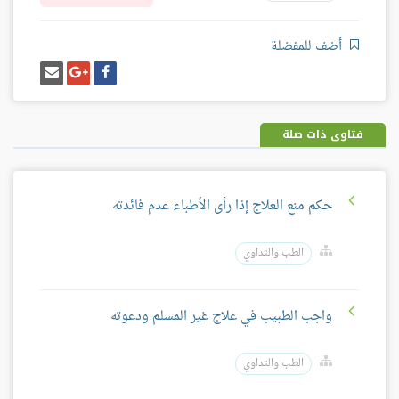
أضف للمفضلة
شارك
شارك
إرسل
على
على
إيميل
فيسبوك
غوغل
بلس
فتاوى ذات صلة
حكم منع العلاج إذا رأى الأطباء عدم فائدته
الطب والتداوي
واجب الطبيب في علاج غير المسلم ودعوته
الطب والتداوي