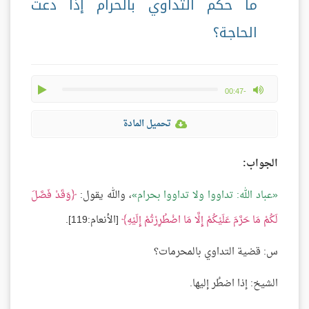
ما حكم التداوي بالحرام إذا دعت
الحاجة؟
play
max volume
-00:47
تحميل المادة
الجواب:
عباد الله: تداووا ولا تداووا بحرام
، والله يقول:
وَقَدْ فَصَّلَ
لَكُمْ مَا حَرَّمَ عَلَيْكُمْ إِلَّا مَا اضْطُرِرْتُمْ إِلَيْهِ
[الأنعام:119].
س: قضية التداوي بالمحرمات؟
الشيخ: إذا اضطُر إليها.