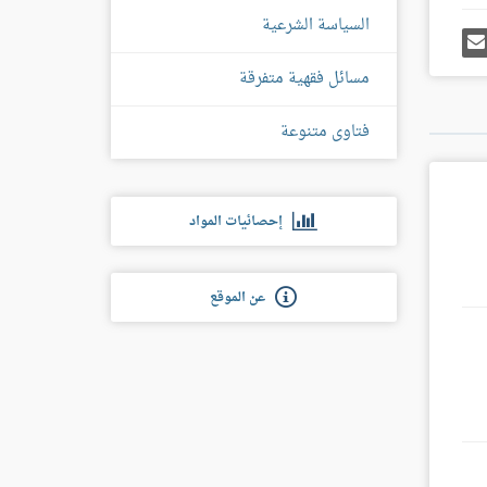
السياسة الشرعية
رك
إرسل
ى
إيميل
غل
مسائل فقهية متفرقة
س
فتاوى متنوعة
إحصائيات المواد
عن الموقع