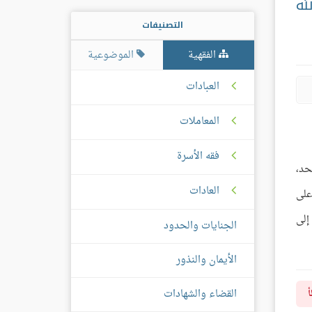
له
التصنيفات
الفقهية
الموضوعية
العبادات
المعاملات
فقه الأسرة
حد،
العادات
على
إلى
الجنايات والحدود
الأيمان والنذور
القضاء والشهادات
أ