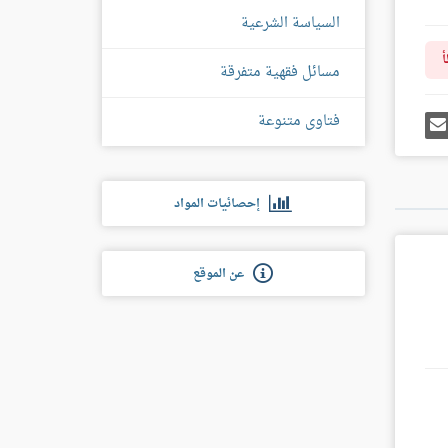
السياسة الشرعية
أ
مسائل فقهية متفرقة
فتاوى متنوعة
رك
إرسل
ى
إيميل
غل
س
إحصائيات المواد
عن الموقع