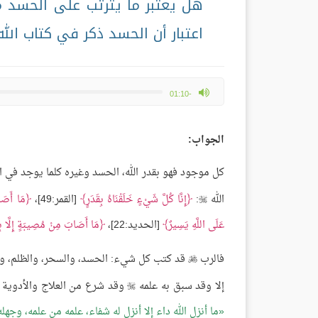
هل يعتبر ما يترتب على الحسد م
اعتبار أن الحسد ذكر في كتاب الله
max volume
-01:10
الجواب:
كل موجود فهو بقدر الله، الحسد وغيره كلما يوجد في 
الله
:
إِنَّا كُلَّ شَيْءٍ خَلَقْنَاهُ بِقَدَرٍ
[القمر:49]،
مَا أَصَا

عَلَى اللَّهِ يَسِيرٌ
[الحديد:22]،
مَا أَصَابَ مِنْ مُصِيبَةٍ إِلَّا بِإِذ
فالرب
قد كتب كل شيء: الحسد، والسحر، والظلم، والم

إلا وقد سبق به علمه
وقد شرع من العلاج والأدوية ما 

ما أنزل الله داء إلا أنزل له شفاء، علمه من علمه، وجهل