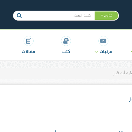
فتاوى
مرئيات
كتب
مقالات
يه أنه قدر
ر