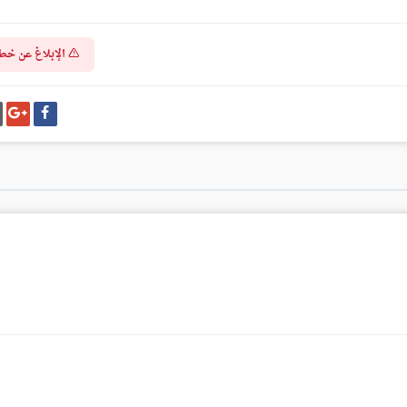
الإبلاغ عن خط
شارك
شا
على
عل
فيسبوك
غو
بل