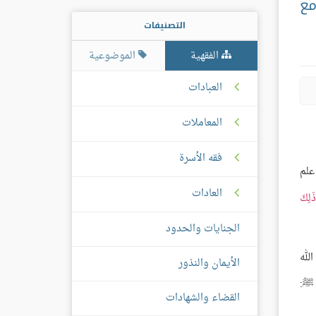
مع
التصنيفات
الفقهية
الموضوعية
العبادات
المعاملات
فقه الأسرة
علم
العادات
َلِكَ
الجنايات والحدود
لله
الأيمان والنذور
 ﷺ:
القضاء والشهادات