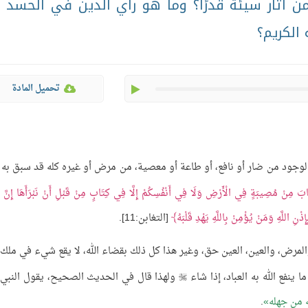
ن آثار سيئة قدرًا؟ وما هو رأي الدين في الحسد 
 الكريم؟
play
تحميل المادة
الوجود من ضار أو نافع، أو طاعة أو معصية، من مرض أو غيره كله قد سبق به 
بَ مِنْ مُصِيبَةٍ فِي الْأَرْضِ وَلَا فِي أَنْفُسِكُمْ إِلَّا فِي كِتَابٍ مِنْ قَبْلِ أَنْ نَبْرَأَهَا إِنَّ ذ
ْنِ اللَّهِ وَمَنْ يُؤْمِنْ بِاللَّهِ يَهْدِ قَلْبَهُ
[التغابن:11].
رض، والعين، العين حق، وغير هذا كل ذلك بقضاء الله، لا يقع شيء في ملك ا
ينفع الله به العباد، إذا شاء
ولهذا قال في الحديث الصحيح، يقول النبي

ه من جهله
.