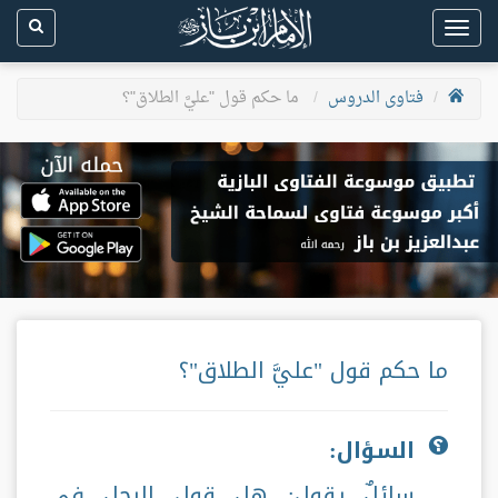
Toggle
navigation
فتاوى الدروس
ما حكم قول "عليَّ الطلاق"؟
ما حكم قول "عليَّ الطلاق"؟
السؤال:
سائلٌ يقول: هل قول الرجل في