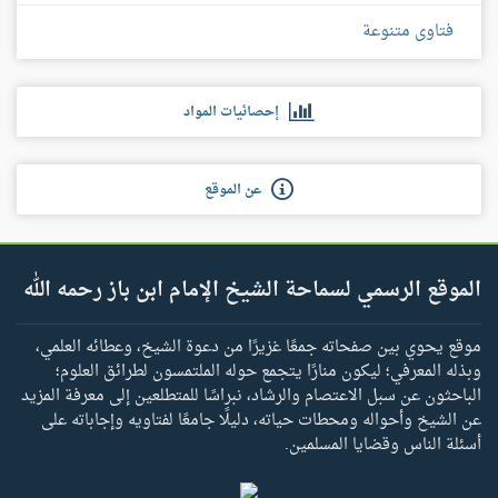
فتاوى متنوعة
إحصائيات المواد
عن الموقع
الموقع الرسمي لسماحة الشيخ الإمام ابن باز رحمه الله
موقع يحوي بين صفحاته جمعًا غزيرًا من دعوة الشيخ، وعطائه العلمي،
وبذله المعرفي؛ ليكون منارًا يتجمع حوله الملتمسون لطرائق العلوم؛
الباحثون عن سبل الاعتصام والرشاد، نبراسًا للمتطلعين إلى معرفة المزيد
عن الشيخ وأحواله ومحطات حياته، دليلًا جامعًا لفتاويه وإجاباته على
أسئلة الناس وقضايا المسلمين.