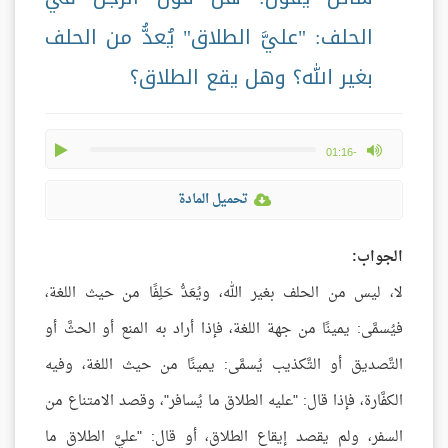
الحلف: "عليَّ الطلاق" يُعدُّ من الحلف
بغير الله؟ وهل يقع الطلاق؟
play
max volume
-01:16
تحميل المادة
الجواب:
لا، ليس من الحلف بغير الله، ويُعَدُّ حَلِفًا من حيث اللغة،
فيُسمَّى: يمينًا من جهة اللغة، فإذا أراد به المنع أو الحثَّ أو
التَّصديق أو التَّكذيب يُسمَّى: يمينًا من حيث اللغة، وفيه
الكفَّارة، فإذا قال: "عليه الطلاق ما يُسافر"، وقصد الامتناع من
السفر، ولم يقصد إيقاع الطلاق، أو قال: "عليَّ الطلاق ما