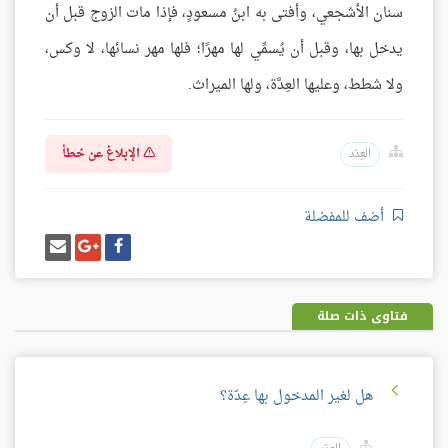
سنان الأشجعي، وأفتى به ابنُ مسعودٍ، فإذا مات الزوج قبل أن
يدخل بها، وقبل أن يُسمِّي لها مهرًا؛ فلها مهر نسائها، لا وكس،
ولا شطط، وعليها العِدَّة، ولها الميراث.
الإبلاغ عن خطأ
العِدَد
أضف للمفضلة
شارك
شارك
إرسل
على
على
إيميل
فيسبوك
غوغل
بلس
فتاوى ذات صلة
هل لغير المدخول بها عِدّة؟