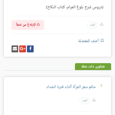
(دروس شرح بلوغ المرام، كتاب النكاح)
الإبلاغ عن خطأ
العِدَد
أضف للمفضلة
شارك
شارك
إرسل
على
على
إيميل
فيسبوك
غوغل
بلس
فتاوى ذات صلة
حكم سفر المرأة أثناء فترة الحداد
العِدَد