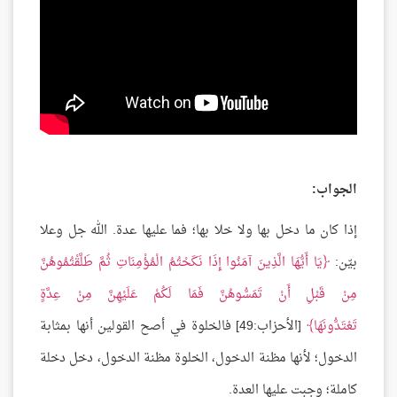
الجواب:
إذا كان ما دخل بها ولا خلا بها؛ فما عليها عدة. الله جل وعلا
بيّن:
يَا أَيُّهَا الَّذِينَ آمَنُوا إِذَا نَكَحْتُمُ الْمُؤْمِنَاتِ ثُمَّ طَلَّقْتُمُوهُنَّ
مِنْ قَبْلِ أَنْ تَمَسُّوهُنَّ فَمَا لَكُمْ عَلَيْهِنَّ مِنْ عِدَّةٍ
تَعْتَدُّونَهَا
[الأحزاب:49] فالخلوة في أصح القولين أنها بمثابة
الدخول؛ لأنها مظنة الدخول، الخلوة مظنة الدخول، دخل دخلة
كاملة؛ وجبت عليها العدة.