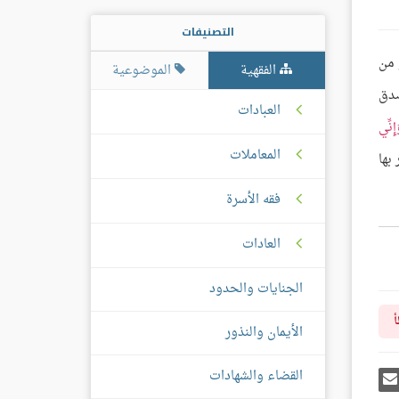
التصنيفات
 من
الفقهية
الموضوعية
صدق
العبادات
إِنِّي
المعاملات
بها
فقه الأسرة
العادات
الجنايات والحدود
أ
الأيمان والنذور
القضاء والشهادات
رك
إرسل
ى
إيميل