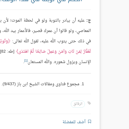
ج:
عليه أن يبادر بالتوبة ولو في لحظة الموت؛ لأن با
المعاصي، ولو قالوا أن عمرك قصير، فالأعمار بيد الله
في ذلك حتى يتوب الله عليه، لقول الله تعالى:
وَتُوبُو
لَغَفَّارٌ لِمَنْ تَابَ وَآمَنَ وَعَمِلَ صَالِحًا ثُمَّ اهْتَدَى
[طه: 82] وقول النبي ﷺ:
[1]
الإنسان ويزول شعوره. والله المستعان
.
مجموع فتاوى ومقالات الشيخ ابن باز (9/437).
الرقائق
أضف للمفضلة