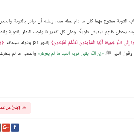
ب التوبة مفتوح مهما كان ما دام عقله معه، وعليه أن يبادر بالتوبة والحذر
، وقد يخطئ ظنهم فيعيش طويلًا، وعلى كل تقدير فالواجب البدار بالتوبة وال
ا إِلَى اللَّهِ جَمِيعًا أَيُّهَا الْمُؤْمِنُونَ لَعَلَّكُمْ تُفْلِحُونَ
[النور:31] وقوله سبحانه:
وَ
إن الله يقبل توبة العبد ما لم يغرغر
والمعنى ما لم يتغرغر 
الإبلاغ عن خط
شارك
شا
على
عل