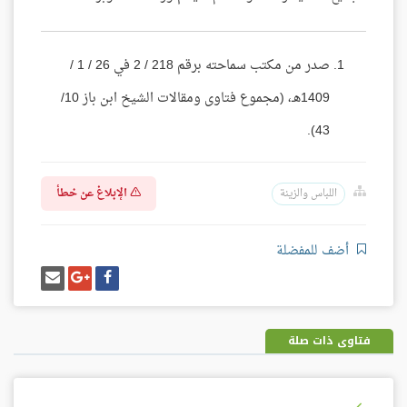
صدر من مكتب سماحته برقم 218 / 2 في 26 / 1 /
1409هـ، (مجموع فتاوى ومقالات الشيخ ابن باز 10/
43).
الإبلاغ عن خطأ
اللباس والزينة
أضف للمفضلة
شارك
شارك
إرسل
على
على
إيميل
فيسبوك
غوغل
بلس
فتاوى ذات صلة