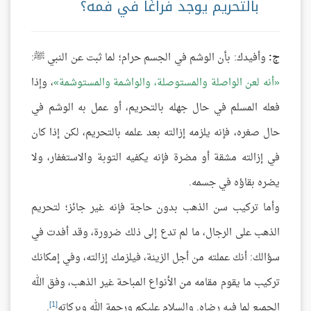
بالتحريم يوجد فراغًا في فمه؟
ج:
وأفيدك: بأن الوشم في الجسم حرام؛ لما ثبت عن النبي ﷺ:
أنه لعن الواصلة والمستوصلة، والواشمة والمستوشمة
، وإذا
فعله المسلم في حال جهله بالتحريم، أو عمل به الوشم في
حال صغره، فإنه يلزمه إزالته بعد علمه بالتحريم، لكن إذا كان
في إزالته مشقة أو مضرة فإنه يكفيه التوبة والاستغفار، ولا
يضره بقاؤه في جسمه.
وأما تركيب سن الذهب بدون حاجة فإنه غير جائز؛ لتحريم
الذهب على الرجال، ما لم تدع إلى ذلك ضرورة، وقد أفدت في
سؤالك: أنك عملته من أجل الزينة، فيلزمك إزالته، وفي إمكانك
تركيب ما يقوم مقامه من الأنواع المباحة غير الذهب، وفق الله
[1]
الجميع لما فيه رضاه. والسلام عليكم ورحمة الله وبركاته
.