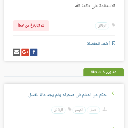
الاستقامة على طاعة الله.
الإبلاغ عن خطأ
الرقائق
أضف للمفضلة
شارك
شارك
إرسل
على
على
إيميل
فيسبوك
غوغل
بلس
فتاوى ذات صلة
حكم من احتلم في صحراء ولم يجد ماءً للغسل
الغسل
التيمم
الرقائق