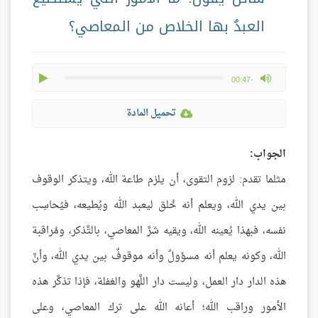
العبدُ بها الخلاص من المعاصي؟
play
max volume
-00:47
تحميل المادة
الجواب:
مثلما تقدم: لزوم التقوى، أن يلزم طاعة الله، ويتذكر الوقوف
بين يدي الله، ويعلم أنه خُلق ليعبد الله ويُطيعه، فيُحاسِب
نفسه، فبهذا يُعينه الله، ويقيه شرَّ المعاصي، بالتَّذكر، ومُراقبة
الله، وكونه يعلم أنه مسؤولٌ وأنه موقوفٌ بين يدي الله، وأنَّ
هذه الدار دار العمل، وليست دار اللَّهو والغفلة، فإذا تذكَّر هذه
الأمور وراقب الله؛ أعانه الله على ترك المعاصي، وعلى