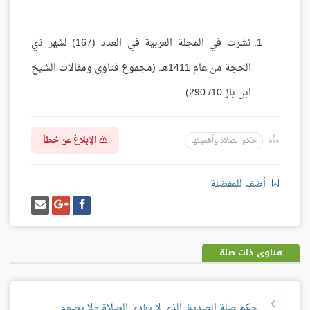
نشرت في المجلة العربية في العدد (167) لشهر ذي
الحجة من عام 1411هـ. (مجموع فتاوى ومقالات الشيخ
ابن باز 10/ 290).
الإبلاغ عن خطأ
حكم الصلاة وأهميتها
أضف للمفضلة
شارك
شارك
إرسل
على
على
إيميل
فيسبوك
غوغل
بلس
فتاوى ذات صلة
حكم صلة الصديق الذي لا يؤدي الصلاة ولا يصوم