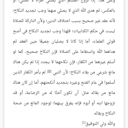
وعلى هذا: إذا تزوج المسلم الذي يصلي امرأة لا تصلي، أو
بالعكس، ثم هدى الله الذي لا يصلي منهما وجب تجديد النكاح؛
لأنه عقد غير صحيح بسبب اختلاف الدين؛ ولأن التاركة للصلاة
ليست في حكم الكتابيات؛ فلهذا وجب تجديد النكاح في أصح
قولي العلماء، أما إذا كانا لا يصليان جميعًا حين العقد ثم
هداهما الله واستقاما على الصلاة فإن النكاح صحيح، كما لو
أسلم غيرهما من الكفار، فإن نكاحهما لا يجدد إذا لم يكن هناك
مانع شرعي من بقاء النكاح؛ لأن النبي ﷺ لم يأمر الكفار الذين
أسلموا في عام الفتح وغيره بتجديد أنكحتهم، أما إن كان هناك
مانع من بقائه مثل: أن تكون أختًا له من الرضاعة، أو قد
تزوجها ابنه أو أبوه فإنه يفرق بينهما؛ لوجود المانع من صحة
النكاح وبقائه.
[1]
والله ولي التوفيق
.