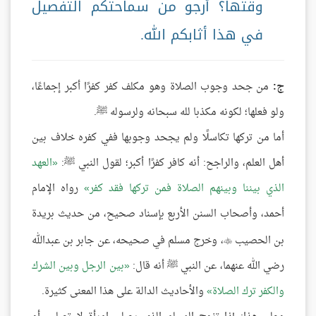
وقتها؟ أرجو من سماحتكم التفصيل
في هذا أثابكم الله.
ج:
من جحد وجوب الصلاة وهو مكلف كفر كفرًا أكبر إجماعًا،
ولو فعلها؛ لكونه مكذبا لله سبحانه ولرسوله ﷺ.
أما من تركها تكاسلًا ولم يجحد وجوبها ففي كفره خلاف بين
أهل العلم، والراجح: أنه كافر كفرًا أكبر؛ لقول النبي ﷺ:
العهد
الذي بيننا وبينهم الصلاة فمن تركها فقد كفر
رواه الإمام
أحمد، وأصحاب السنن الأربع بإسناد صحيح، من حديث بريدة
بن الحصيب
، وخرج مسلم في صحيحه، عن جابر بن عبدالله

رضي الله عنهما، عن النبي ﷺ أنه قال:
بين الرجل وبين الشرك
والكفر ترك الصلاة
والأحاديث الدالة على هذا المعنى كثيرة.