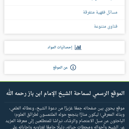
مسائل فقهية متفرقة
فتاوى متنوعة
إحصائيات المواد
عن الموقع
الموقع الرسمي لسماحة الشيخ الإمام ابن باز رحمه الله
موقع يحوي بين صفحاته جمعًا غزيرًا من دعوة الشيخ، وعطائه العلمي،
وبذله المعرفي؛ ليكون منارًا يتجمع حوله الملتمسون لطرائق العلوم؛
الباحثون عن سبل الاعتصام والرشاد، نبراسًا للمتطلعين إلى معرفة المزيد
عن الشيخ وأحواله ومحطات حياته، دليلًا جامعًا لفتاويه وإجاباته على