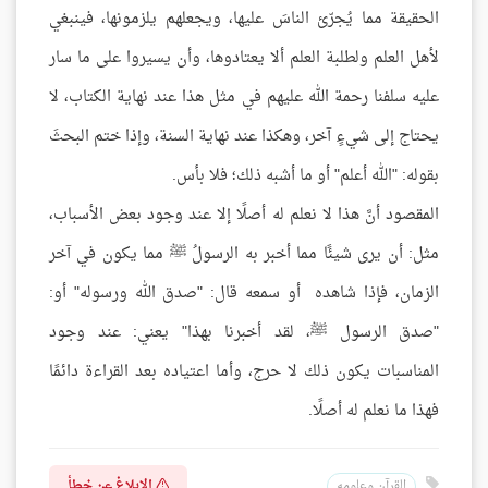
الحقيقة مما يُجرّئ الناسَ عليها، ويجعلهم يلزمونها، فينبغي
لأهل العلم ولطلبة العلم ألا يعتادوها، وأن يسيروا على ما سار
عليه سلفنا رحمة الله عليهم في مثل هذا عند نهاية الكتاب، لا
يحتاج إلى شيءٍ آخر، وهكذا عند نهاية السنة، وإذا ختم البحثَ
بقوله: "الله أعلم" أو ما أشبه ذلك؛ فلا بأس.
المقصود أنَّ هذا لا نعلم له أصلًا إلا عند وجود بعض الأسباب،
مثل: أن يرى شيئًا مما أخبر به الرسولُ ﷺ مما يكون في آخر
الزمان، فإذا شاهده أو سمعه قال: "صدق الله ورسوله" أو:
"صدق الرسول ﷺ، لقد أخبرنا بهذا" يعني: عند وجود
المناسبات يكون ذلك لا حرج، وأما اعتياده بعد القراءة دائمًا
فهذا ما نعلم له أصلًا.
الإبلاغ عن خطأ
القرآن وعلومه