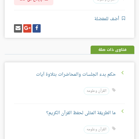
أضف للمفضلة
شارك
شارك
إرسل
على
على
إيميل
فيسبوك
غوغل
بلس
فتاوى ذات صلة
حكم بدء الجلسات والمحاضرات بتلاوة آيات
القرآن وعلومه
ما الطريقة المثلى لحفظ القرآن الكريم؟
القرآن وعلومه