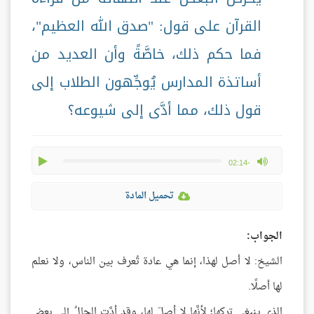
القرآن على قول: "صدق الله العظيم"،
فما حكم ذلك، خاصَّةً وأن العديد من
أساتذة المدارس يُوجِّهون الطلاب إلى
قول ذلك، مما أدَّى إلى شيوعه؟
play
max volume
-02:14
تحميل المادة
الجواب:
الشيخ: لا أصل لهذا، إنما هي عادة تُعرف بين الناس، ولا نعلم
لها أصلًا.
الذي ينبغي تركها؛ لأنَّها لا أصلَ لها، وقد أدَّت الحالُ إلى بعض