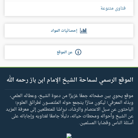
فتاوى متنوعة
إحصائيات المواد
عن الموقع
الموقع الرسمي لسماحة الشيخ الإمام ابن باز رحمه الله
موقع يحوي بين صفحاته جمعًا غزيرًا من دعوة الشيخ، وعطائه العلمي،
وبذله المعرفي؛ ليكون منارًا يتجمع حوله الملتمسون لطرائق العلوم؛
الباحثون عن سبل الاعتصام والرشاد، نبراسًا للمتطلعين إلى معرفة المزيد
عن الشيخ وأحواله ومحطات حياته، دليلًا جامعًا لفتاويه وإجاباته على
أسئلة الناس وقضايا المسلمين.