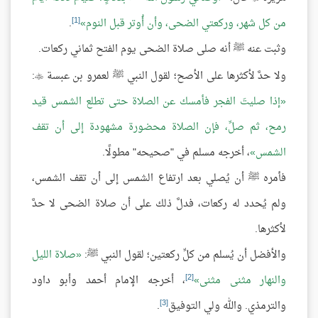
[1]
من كل شهر، وركعتي الضحى، وأن أُوتر قبل النوم
.
وثبت عنه ﷺ أنه صلى صلاة الضحى يوم الفتح ثماني ركعات.
ولا حدَّ لأكثرها على الأصح؛ لقول النبي ﷺ لعمرو بن عبسة
:

إذا صليتَ الفجر فأمسك عن الصلاة حتى تطلع الشمس قيد
رمح، ثم صلِّ، فإن الصلاة محضورة مشهودة إلى أن تقف
الشمس
، أخرجه مسلم في "صحيحه" مطولًا.
فأمره ﷺ أن يُصلي بعد ارتفاع الشمس إلى أن تقف الشمس،
ولم يُحدد له ركعات، فدلَّ ذلك على أن صلاة الضحى لا حدَّ
لأكثرها.
والأفضل أن يُسلم من كلِّ ركعتين؛ لقول النبي ﷺ:
صلاة الليل
[2]
والنهار مثنى مثنى
، أخرجه الإمام أحمد وأبو داود
[3]
والترمذي. والله ولي التوفيق
.