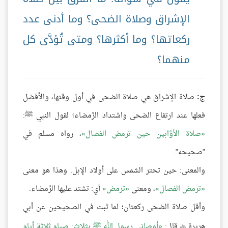
الإشراق وصلاة الضحى؟ وما أدنى عدد
ركعاتها؟ وما أكثرها؟ ومتى تُؤدَّى كل
منهما؟
ج:
صلاة الإشراق هي صلاة الضحى في أول وقتها، والأفضل
فعلها عند ارتفاع الضحى واشتداد الرَّمضاء؛ لقول النبي ﷺ:
صلاة الأوَّابين حين ترمض الفصال
، رواه مسلم في
"صحيحه".
والمعنى: حين تحتر الشمس على أولاد الإبل. وهذا هو معنى
ترمض الفصال
، ومعنى
ترمض
أي: تشتد عليها الرَّمضاء.
وأقل صلاة الضحى ركعتان؛ لما ثبت في الصحيحين عن أبي
هريرة
قال:
أوصاني رسول الله ﷺ بثلاثٍ: صيام ثلاثة أيام
