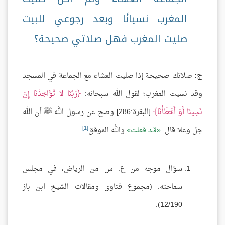
المغرب نسيانًا وبعد رجوعي للبيت
صليت المغرب فهل صـلاتي صحيحة؟
ج:
صلاتك صحيحة إذا صليت العشاء مع الجماعة في المسجد
وقد نسيت المغرب؛ لقول الله سبحانه:
رَبَّنَا لا تُؤَاخِذْنَا إِنْ
نَسِينَا أَوْ أَخْطَأْنَا
[البقرة:286] وصح عن رسول الله ﷺ أن الله
[1]
جل وعلا قال:
قـد فعلت
والله الموفق
.
سؤال موجه من ع. س من الرياض، في مجلس
سماحته. (مجموع فتاوى ومقالات الشيخ ابن باز
12/190).