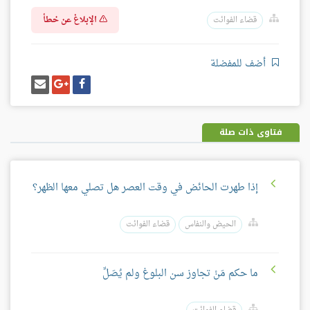
الإبلاغ عن خطأ
قضاء الفوائت
أضف للمفضلة
شارك
شارك
إرسل
على
على
إيميل
فيسبوك
غوغل
بلس
فتاوى ذات صلة
إذا طهرت الحائض في وقت العصر هل تصلي معها الظهر؟
الحيض والنفاس
قضاء الفوائت
ما حكم مَنْ تجاوز سن البلوغ ولم يُصَلِّ