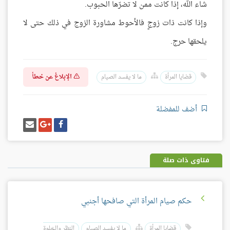
شاء الله، إذا كانت ممن لا تضرّها الحبوب.
وإذا كانت ذات زوجٍ فالأحوط مشاورة الزوج في ذلك حتى لا
يلحقها حرج.
الإبلاغ عن خطأ
قضايا المرأة
ما لا يفسد الصيام
أضف للمفضلة
شارك
شارك
إرسل
على
على
إيميل
فيسبوك
غوغل
بلس
فتاوى ذات صلة
حكم صيام المرأة التي صافحها أجنبي
قضايا المرأة
ما لا يفسد الصيام
النظر والخلوة