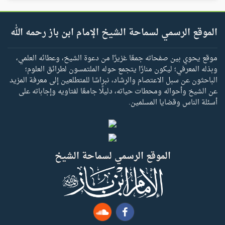
الموقع الرسمي لسماحة الشيخ الإمام ابن باز رحمه الله
موقع يحوي بين صفحاته جمعًا غزيرًا من دعوة الشيخ، وعطائه العلمي،
وبذله المعرفي؛ ليكون منارًا يتجمع حوله الملتمسون لطرائق العلوم؛
الباحثون عن سبل الاعتصام والرشاد، نبراسًا للمتطلعين إلى معرفة المزيد
عن الشيخ وأحواله ومحطات حياته، دليلًا جامعًا لفتاويه وإجاباته على
أسئلة الناس وقضايا المسلمين.
الموقع الرسمي لسماحة الشيخ