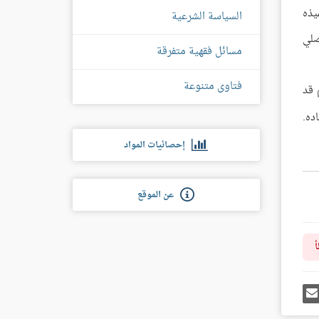
يذه
السياسة الشرعية
صلي
مسائل فقهية متفرقة
فتاوى متنوعة
 قد
ده.
إحصائيات المواد
عن الموقع
أ
رك
إرسل
ى
إيميل
غل