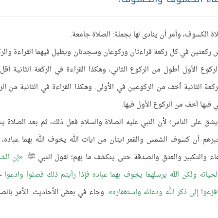
لكسوف، وأمر أن ينادى لها بجملة: الصلاة جامعة.
س ركعتين في كل ركعة قراءتان وركوعان وسجدتان ويطيل فيهما القراءة والر
لركوع الأول أطول من الركوع الثاني، وهكذا القراءة في الركعة الثانية أقل
لركعة الثانية أخف من الركوعين في الأولى. وهكذا القراءة في الثانية من الر
ني فيها أخف من الركوع الأول فيها.
 يشق على الناس؛ لأن النبي عليه الصلاة والسلام فعل ذلك، ثم بعد الصلاة ي
برهم أن كسوف الشمس والقمر آيتان من آيات الله يخوف الله بهما عباده، 
عاء والتكبير والعتق والصدقة حتى ينكشف ما بهم؛ لقول النبي ﷺ:
إن الش
 لحياته ولكن الله يرسلهما يخوف بهما عباده فإذا رأيتم ذلك فصلوا وادعوا 
فزعوا إلى ذكر الله ودعائه واستغفاره
. وجاء في بعض الأحاديث: الأمر بالص