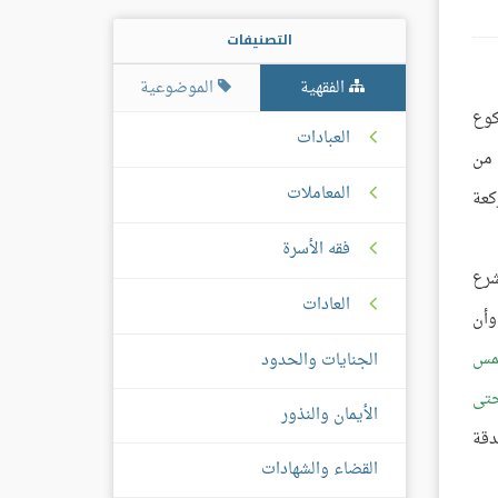
التصنيفات
الفقهية
الموضوعية
كوع
العبادات
 من
المعاملات
كعة
فقه الأسرة
شرع
العادات
وأن
مس
الجنايات والحدود
حتى
الأيمان والنذور
دقة
القضاء والشهادات