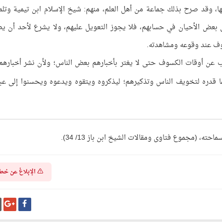
يها، وقد صرح بذلك جماعة من أهل العلم، منهم: شيخ الإسلام ابن تيمية وتلم
في بعض الأحيان في حسابهم، فلا يجوز التعويل عليهم، ولا يشرع لأحد أن ي
وف عند وقوعه ومشاهدته.
اب عن أوقات الكسوف حتى لا يغتر بأخبارهم بعض الناس؛ ولأن نشر أخبارهم
ا قدره لتخويف الناس وتذكيرهم؛ ليذكروه ويتقوه ويدعوه ويحسنوا إلى عبا
 (مجموع فتاوى ومقالات الشيخ ابن باز 13/ 34).
الإبلاغ عن خط
شارك
شا
على
عل
فيسبوك
غو