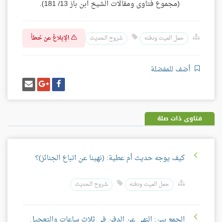
(مجموع فتاوى ومقالات الشيخ ابن باز 13/ 181).
الإبلاغ عن خطأ
حمل الميت ودفنه
شروح الحديث
أضف للمفضلة
شارك
شارك
إرسل
على
على
إيميل
فيسبوك
غوغل
بلس
فتاوى ذات صلة
كيف يوجه حديث أم عطية: (نهينا عن اتباع الجنائز)؟
حمل الميت ودفنه
شروح الحديث
الجمع بين: النهي عن الدفن في ثلاث ساعات والتعجيل