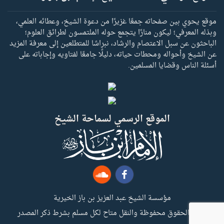
موقع يحوي بين صفحاته جمعًا غزيرًا من دعوة الشيخ، وعطائه العلمي،
وبذله المعرفي؛ ليكون منارًا يتجمع حوله الملتمسون لطرائق العلوم؛
الباحثون عن سبل الاعتصام والرشاد، نبراسًا للمتطلعين إلى معرفة المزيد
عن الشيخ وأحواله ومحطات حياته، دليلًا جامعًا لفتاويه وإجاباته على
أسئلة الناس وقضايا المسلمين.
الموقع الرسمي لسماحة الشيخ
مؤسسة الشيخ عبد العزيز بن باز الخيرية
جميع الحقوق محفوظة والنقل متاح لكل مسلم بشرط ذكر المصدر