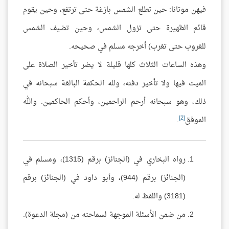
فيهن موتانا: حين تطلع الشمس بازغة حتى ترتفع، وحين يقوم
قائم الظهيرة حتى تزول الشمس، وحين تضيف الشمس
للغروب حتى تغرب) أخرجه مسلم في صحيحه.
وهذه الساعات الثلاث كلها قليلة لا يضر تأخير الصلاة على
الميت فيها ولا تأخير دفنه، ولله الحكمة البالغة سبحانه في
ذلك، وهو سبحانه أرحم الراحمين، وأحكم الحاكمين. والله
[2]
الموفق
.
رواه البخاري في (الجنائز) برقم (1315)، ومسلم في
(الجنائز) برقم (944)، وأبو داود في (الجنائز) برقم
(3181) واللفظ له.
من ضمن الأسئلة الموجهة لسماحته من (مجلة الدعوة).