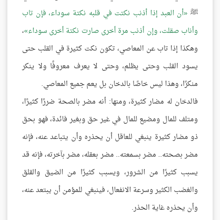
ﷺ
أن العبد إذا أذنب نكتت في قلبه نكتة سوداء، فإن تاب
وأناب صقلت، وإن أذنب مرة أخرى صارت نكتة أخرى سوداء
،
وهكذا إذا تاب عن المعاصي، تكون نكت كثيرة في القلب حتى
يسود القلب وحتى يظلم، وحتى لا يعرف معروفًا ولا ينكر
منكرًا، وهذا ليس خاصًا بالدخان بل يعم جميع المعاصي.
فالدخان له مضار كثيرة، ومنها: أنه مضر بالصحة ضررًا كثيرًا،
ومتلف للمال ومضيع للمال في غير حق وبغير فائدة، فهو بحق
ذو مضار كثيرة ينبغي للعاقل أن يحذره وأن يتباعد عنه، فإنه
مضر بصحته.. مضر بسمعته.. مضر بعقله، مضر بآخرته، فإنه قد
يسبب كثيرًا من الشرور، ويسبب كثيرًا من الضيق والقلق
والغضب الكثير وسرعة الانفعال، فينبغي للمؤمن أن يبتعد عنه،
وأن يحذره غاية الحذر.