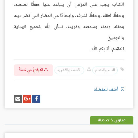
الكتاب يجب على المؤمن أن يتباعد عنها حفظًا لصحته،
وحفظًا لعقله، وحفظًا لشرفه، وابتعادًا عن المضار التي تضر دينه
وعقله وبدنه وسمعته وذريته، نسأل الله للجميع الهداية
والتوفيق.
المقدم:
أثابكم الله.
الإبلاغ عن خطأ
العالم والمتعلم
الأطعمة والأشربة
أضف للمفضلة
شارك
شارك
إرسل
على
على
إيميل
فيسبوك
غوغل
بلس
فتاوى ذات صلة