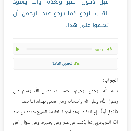
قبل دخول القبر وبعده، وأنه يسود
القلب، نرجو كما يرجو عبد الرحمن أن
تعلقوا على هذا.
play
max volume
-06:41
تحميل المادة
الجواب:
بسم الله الرحمن الرحيم، الحمد لله، وصلى الله وسلم على
رسول الله، وعلى آله وأصحابه ومن اهتدى بهداه. أما بعد:
فأقول أولًا: إن المؤلف وهو أخونا العلامة الشيخ حمود بن عبد
الله التويجري إنما يكتب عن علم وعن بصيرة، وعن سؤال أهل