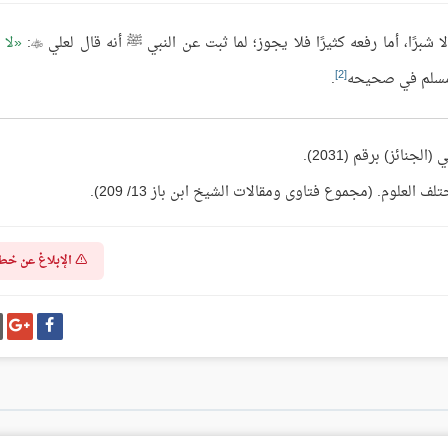
شبرًا، أما رفعه كثيرًا فلا يجوز؛ لما ثبت عن النبي ﷺ أنه قال لعلي
:
لا 

[2]
سلم في صحيحه
.
علوم. (مجموع فتاوى ومقالات الشيخ ابن باز 13/ 209).
الإبلاغ عن خط
شارك
شا
على
عل
فيسبوك
غو
بل