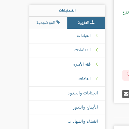
التصنيفات
تدع
الفقهية
الموضوعية
العبادات
المعاملات
فقه الأسرة
أ
العادات
رك
إرسل
الجنايات والحدود
ى
إيميل
غل
س
الأيمان والنذور
القضاء والشهادات