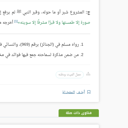
ج:
المشروع شبر أو ما حوله، وقبر النبي ﷺ لم يرفع إلا 
[1]
صورة إلا طمستها ولا قبرًا مشرفًا إلا سويته
أخرجه م
رواه مسلم في (الجنائز) برقم (969)، والنسائي في (الجنائز) برقم (2031).
من ضمن مذكرة لسماحته جمع فيها فوائد في مختلف ال
حمل الميت ودفنه
أضف للمفضلة
فتاوى ذات صلة