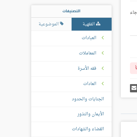
التصنيفات
جاء
الفقهية
الموضوعية
العبادات
المعاملات
فقه الأسرة
أ
العادات
رك
إرسل
ى
إيميل
غل
الجنايات والحدود
س
الأيمان والنذور
القضاء والشهادات