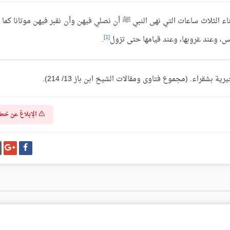
اء الثلاث ساعات التي نهى النبي ﷺ أن نصلي فيهن وأن نقبر فيهن موتانا كما 
[1]
، وعند غروبها، وعند قيامها حتى تزول
.
شقراء. (مجموع فتاوى ومقالات الشيخ ابن باز 13/ 214).
الإبلاغ عن خط
شارك
شا
على
عل
فيسبوك
غو
بل