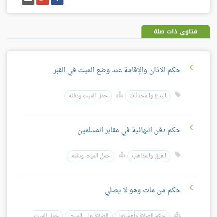
على
على
إيميل
فيسبوك
غوغل
بلس
فتاوى ذات صلة
حكم الآذان والإقامة عند وضع الميت في القبر
البدع والمحدثات
حمل الميت ودفنه
حكم دفن البهائية في مقابر المسلمين
الفرق والمذاهب
حمل الميت ودفنه
حكم من مات وهو لا يصلي
حكم الصلاة وأهميتها
الصلاة على الميت
حمل الميت