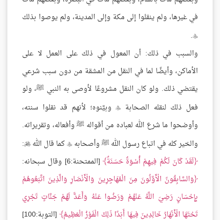
في غيرها، ولم ينقلوا إلى مكة وإلى المدينة، ولم يوصوا بذلك
.

والسبب في ذلك: أن المعول في ذلك على العمل لا على
الأماكن، وأيضًا لما في النقل من المشقة من دون سبب شرعي
يقتضي ذلك. ولو كان النقل مشروعًا لأوصى به النبي ﷺ، ولو
فعل ذلك لنقله الصحابة
وبيَّنوه؛ لأنهم قد نقلوا سنته،

وأوضحوا ما شرع الله لعباده من أقواله ﷺ وأفعاله، وتقريراته.
والخير كله في اتباع رسول الله ﷺ وأصحابه
كما قال الله
:


لَقَدْ كَانَ لَكُمْ فِيهِمْ أُسْوَةٌ حَسَنَةٌ
[الممتحنة:6] وقال سبحانه:
وَالسَّابِقُونََ الْأَوَّلُونَ مِنَ الْمُهَاجِرِينَ وَالْأَنْصَارِ وَالَّذِينَ اتَّبَعُوهُمْ
بِإِحْسَانٍ رَضِيَ اللَّهُ عَنْهُمْ وَرَضُوا عَنْهُ وَأَعَدََّ لَهُمْ جَنَّاتٍ تَجْرِي
تَحْتَهَا الْأَنْهَارُ خَالِدِينَ فِيهَا أَبَدًا ذَلِكَ الْفَوْزُ الْعَظِيمُ
[التوبة:100]