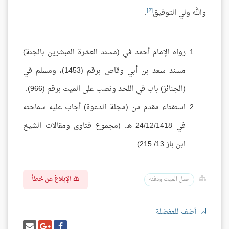
[2]
والله ولي التوفيق
.
رواه الإمام أحمد في (مسند العشرة المبشرين بالجنة)
مسند سعد بن أبي وقاص برقم (1453)، ومسلم في
(الجنائز) باب في اللحد ونصب على الميت برقم (966).
استفتاء مقدم من (مجلة الدعوة) أجاب عليه سماحته
في 24/12/1418 هـ. (مجموع فتاوى ومقالات الشيخ
ابن باز 13/ 215).
الإبلاغ عن خطأ
حمل الميت ودفنه
أضف للمفضلة
شارك
شارك
إرسل