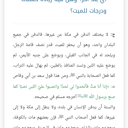
ودرجات للميت؟
ج:
لا يختلف الدفن في مكة عن غيرها، فالدفن في جميع
البلدان واحد، وهو أن يحفر للميت قدر نصف قامة الرجل،
ويلحد له في الجانب القبلي، ويوضع على جنبه الأيمن، ثم
يوضع عليه اللبن وتسد المنافذ بالطين، ثم يهال عليه التراب،
كما فعل الصحابة بالنبي ﷺ، ومن هذا قول سعد بن أبي وقاص
:
إذا أنا متُّ فألحدوا لي لحدًا وانصبوا عليَّ اللبن نصبًا كما

[1]
صنع برسول الله ﷺ
أخرجه مسلم في صحيحه.
والسنة أن يدفن الإنسان في بلده، ولا ينقل إلى مكة ولا إلى
غيرها، كما فعل أصحاب النبي ﷺ، فإن بعضهم مات بالكوفة،
وبعضهم مات بالشام، وبعضهم مات في البصرة، وبعضهم مات