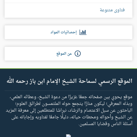
فتاوى متنوعة
إحصائيات المواد
عن الموقع
الموقع الرسمي لسماحة الشيخ الإمام ابن باز رحمه الله
موقع يحوي بين صفحاته جمعًا غزيرًا من دعوة الشيخ، وعطائه العلمي،
وبذله المعرفي؛ ليكون منارًا يتجمع حوله الملتمسون لطرائق العلوم؛
الباحثون عن سبل الاعتصام والرشاد، نبراسًا للمتطلعين إلى معرفة المزيد
عن الشيخ وأحواله ومحطات حياته، دليلًا جامعًا لفتاويه وإجاباته على
أسئلة الناس وقضايا المسلمين.