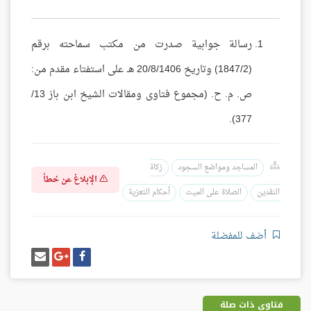
رسالة جوابية صدرت من مكتب سماحته برقم
(1847/2) وتاريخ 20/8/1406 هـ على استفتاء مقدم من:
ص. م. ح. (مجموع فتاوى ومقالات الشيخ ابن باز 13/
377).
المساجد ومواضع السجود
زكاة
الإبلاغ عن خطأ
النقدين
الصلاة على الميت
أحكام التعزية
أضف للمفضلة
شارك
شارك
إرسل
على
على
إيميل
فيسبوك
غوغل
بلس
فتاوى ذات صلة