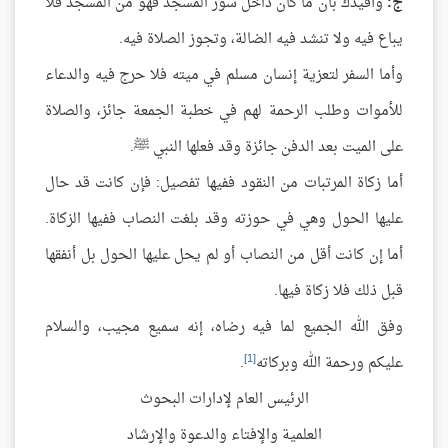
ج:
وأفيدك بأن ما كان داخل سور المسجد فهو من المسجد فلا
يباع فيه ولا تنشد فيه الضالة، وتجوز الصلاة فيه.
وأما السفر لتعزية إنسان مسلم في ميته فلا حرج فيه والدعاء
للأموات وطلب الرحمة لهم في خطبة الجمعة جائز، والصلاة
على الميت بعد الدفن جائزة وقد فعلها النبي ﷺ.
أما زكاة المرتبات من النقود ففيها تفصيل: فإن كانت قد حال
عليها الحول وهي في حوزته وقد بلغت النصاب ففيها الزكاة.
أما إن كانت أقل من النصاب أو لم يحل عليها الحول بل أنفقها
قبل ذلك فلا زكاة فيها.
وفق الله الجميع لما فيه رضاه، إنه سميع مجيب، والسلام
[1]
عليكم ورحمة الله وبركاته
.
الرئيس العام لإدارات البحوث
العلمية والإفتاء والدعوة والإرشاد