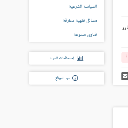
السياسة الشرعية
مسائل فقهية متفرقة
اوى
فتاوى متنوعة
أ
إحصائيات المواد
رك
إرسل
عن الموقع
ى
إيميل
غل
س