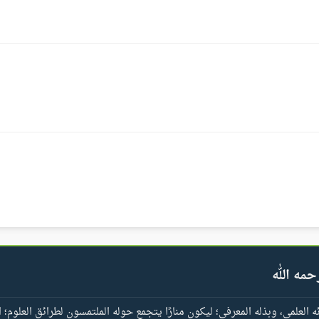
حمه الله
العلمي، وبذله المعرفي؛ ليكون منارًا يتجمع حوله الملتمسون لطرائق العلوم؛ ا