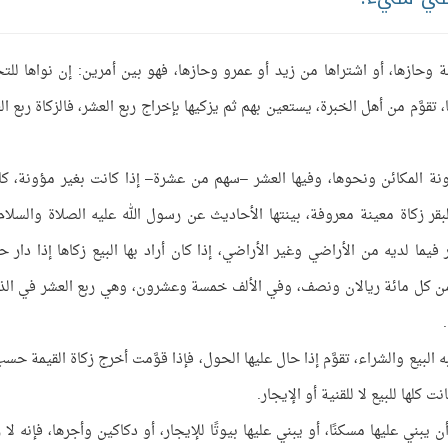
وحازها، أو اشتراها من زيد أو عمرو وحازها، فهو بين أمرين: إن نواها للتج
، تقوَّم من أهل الخبرة، يستعين بهم ثم يزكيها بإخراج ربع العشر، فالزكاة ربع ال
ة المكائن ونحوها، وفيها العشر –سهم من عشرة– إذا كانت بغير مؤونة، كا
لبقر زكاة معينة معروفة، بينتها الأحاديث عن رسول الله عليه الصلاة والسلام 
يما لديه من الأراضي وغير الأراضي، إذا كان أراد بها البيع زكاها إذا دار حو
ر من كل مائة ريالان ونصف، وفي الألف خمسة وعشرون، وهي ربع العشر في ال
بيع والشراء، تقوَّم إذا حال عليها الحول، فإذا قوَّمت أخرج زكاة القيمة حسب
 كلها للبيع لا للقنية أو الإيجار.
أن يبني عليها مسكنًا، أو يبني عليها بيوتًا للإيجار، أو دكاكين وأجرها، فإنه لا 