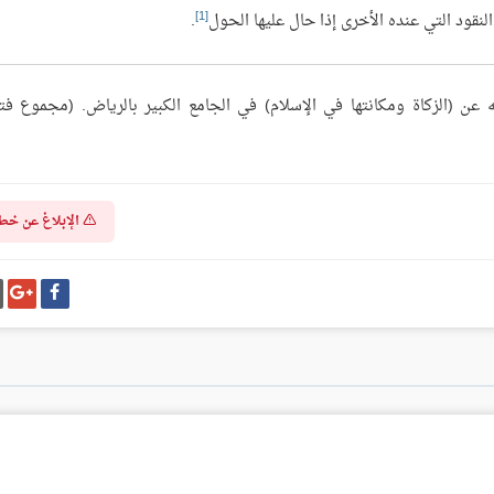
[1]
النقود التي عنده الأخرى إذا حال عليها الحول
.
 (الزكاة ومكانتها في الإسلام) في الجامع الكبير بالرياض. (مجموع فت
الإبلاغ عن خط
شارك
شا
على
عل
فيسبوك
غو
بل