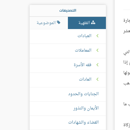
التصنيفات
ارة
الفقهية
الموضوعية
عشر
العبادات
المعاملات
لتي
إذا
فقه الأسرة
لها
العادات
ذهب
الجنايات والحدود
 ما
الأيمان والنذور
القضاء والشهادات
زكاة