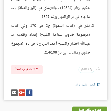
حكيم برقم (19524) ، والترمذي في (البر والصلة) باب
ما جاء في بر الوالدين برقم 1897.
نشر في (كتاب الدعوة) ج2 ص 170 وفي كتاب
(مجموعة فتاوى سماحة الشيخ) إعداد وتقديم د.
عبدالله الطيار والشيخ أحمد الباز، ج5 ص 98. (مجموع
فتاوى ومقالات ابن باز 14/198).
الإبلاغ عن خطأ
زكاة الفطر
أضف للمفضلة
شارك
شارك
إرسل
على
على
إيميل
فيسبوك
غوغل
بلس
فتاوى ذات صلة