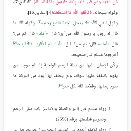
مِّن سَعَتِهِ وَمَن قُدِرَ عَلَيْهِ رِزْقُهُ فَلْيُنفِقْ مِمَّا آتَاهُ اللَّهُ
[الطلاق:7]،
وقوله سبحانه:
فَاتَّقُوا اللَّهَ مَا اسْتَطَعْتُمْ
[التغابن:16].
[1]
وقول النبي ﷺ:
لا يدخل الجنة قاطع رحم
، وقوله ﷺ لما
قال له رجل: يا رسول الله، من أبر؟ قال:
أمك
قال: ثم من؟
[2]
قال
أمك
قال: ثم من؟ قال:
أباك ثم الأقرب فالأقرب
أخرجهما مسلم في صحيحه.
ولأن الإنفاق عليها من صلة الرحم الواجبة إذا لم يوجد من
يقوم بالنفقة عليها سواك، ولم يخلف لها أبوك من التركة ما
[3]
يقوم بحالها، وفقكما الله لكل خير
.
رواه مسلم في (البر والصلة والآداب) باب صلى الرحم
وتحريم قطيعتها برقم (2556)
رواه الإمام أحمد في (مسند البصريين) حديث بهز بن