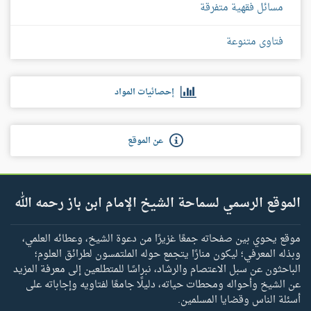
مسائل فقهية متفرقة
فتاوى متنوعة
إحصائيات المواد
عن الموقع
الموقع الرسمي لسماحة الشيخ الإمام ابن باز رحمه الله
موقع يحوي بين صفحاته جمعًا غزيرًا من دعوة الشيخ، وعطائه العلمي،
وبذله المعرفي؛ ليكون منارًا يتجمع حوله الملتمسون لطرائق العلوم؛
الباحثون عن سبل الاعتصام والرشاد، نبراسًا للمتطلعين إلى معرفة المزيد
عن الشيخ وأحواله ومحطات حياته، دليلًا جامعًا لفتاويه وإجاباته على
أسئلة الناس وقضايا المسلمين.