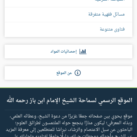
مسائل فقهية متفرقة
فتاوى متنوعة
إحصائيات المواد
عن الموقع
الموقع الرسمي لسماحة الشيخ الإمام ابن باز رحمه الله
موقع يحوي بين صفحاته جمعًا غزيرًا من دعوة الشيخ، وعطائه العلمي،
وبذله المعرفي؛ ليكون منارًا يتجمع حوله الملتمسون لطرائق العلوم؛
الباحثون عن سبل الاعتصام والرشاد، نبراسًا للمتطلعين إلى معرفة المزيد
عن الشيخ وأحواله ومحطات حياته، دليلًا جامعًا لفتاويه وإجاباته على