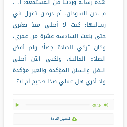
هذه رسالة وردتنا من المستمعة: أ. أ.
م -من السودان- أم درمان تقول في
رسالتها: كنت لا أصلي منذ صغري
حتى بلغت السادسة عشرة من عمري،
وكان تركي للصلاة جهلًا ولم أقض
الصلاة الفائتة، ولكني الآن أصلي
النفل والسنن المؤكدة والغير مؤكدة
ولا أدري هل عملي هذا صحيح أم لا؟
play
max volume
-05:42
تحميل المادة