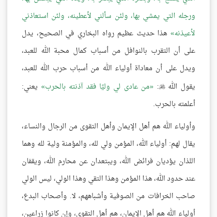
ورجله التي يمشي بها، ولئن سألني لأعطينه، ولئن استعاذني
لأعيذنه
هذا حديث عظيم رواه البخاري في الصحيح، يدل
على أن التقرب بالنوافل من أسباب كمال محبة الله للعبد،
ويدل على أن معاداة أولياء الله من أسباب حرب الله للعبد،
يقول الله
:
من عادى لي وليًا فقد آذنته بالحرب
يعني:

أعلمته بالحرب.
وأولياء الله هم أهل الإيمان وأهل التقوى من الرجال والنساء،
يقال لهم: أولياء الله، المؤمن ولي لله، والمؤمنة ولية لله وهما
اللذان يؤديان فرائض الله، ويبتعدان عن محارم الله، ويقفان
عند حدود الله، هذا المؤمن وهذا التقي وهذا الولي، ليس الولي
صاحب الخرافات من الصوفية وأشباههم، لا. وأصحاب البدع،
أولياء الله هم أهل الإيمان، هم أهل التقوى، وإن كانوا زراعين،