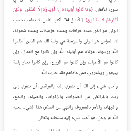
سورة الأنفال:
وَمَا كَانُوا أَوْلِيَاءَهُ إِنْ أَوْلِيَاؤُهُ إِلَّا الْمُتَّقُونَ وَلَكِنَّ
أَكْثَرَهُمْ لا يَعْلَمُونَ
[الأنفال:34] أكثر الناس لا يعلم، يحسب
الولي هو الذي عنده خرافات وعنده خزعبلات وعنده شعوذة،
لا. المؤمن هو الولي والمؤمنة هي ولية الله هم الذين أطاعوا
الله ورسوله، هؤلاء هم أولياء الله وإن كانوا مع العمال، وإن
كانوا مع الأطباء، وإن كانوا مع الزراع، وإن كانوا تجار باعة
يبيعون ويشترون، فمن عاداهم فقد حارب الله.
وأحب شيء إلى الله أن تتقرب إليه بالفرائض، أن تتقرب إلى
ربك بالفرائض من الصلوات، والزكوات، والصيام، والحج،
والجهاد، والأمر بالمعروف والنهي عن المنكر، هذا الشيء يحبه
الله عز وجل، هو أحب شيء إليه سبحانه وتعالى.