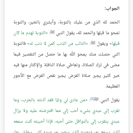
الجواب:
الحمد لله الذي من عليك بالتوبة، وأبشري بالخير، والتوبة
تمحو ما قبلها والحمد لله، يقول النبي ﷺ:
التوبة تهدم ما كان
قبلها
ويقول ﷺ:
التائب من الذنب كمن لا ذنب له
فالتوبة
التي حصلت منك يمحو الله بها ما حصل من التقصير فيما
مضى في ترك الصلاة، وتعاطي صلاة النافلة والإكثار منها فيه
خير كثير يجبر صلاة الفرض يجبر نقص الفرض مع الأجور
العظيمة.
[1]
يقول النبي ﷺ
:
من عادى لي وليًا فقد آذنته بالحرب، وما
تقرب إلي عبدي بشيء أحب إلي مما افترضته عليه ولا يزال
عبدي يتقرب إلي بالنوافل حتى أحبه، فإذا أحببته كنت سمعه
الذي يسمع به، وبصره الذي يبصر به، ويده التي يبطش بها،