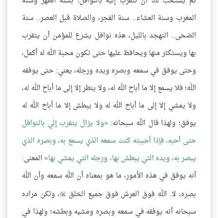
ثم يستحب لك أن تتقرب إليه بالنوافل؛ بسنة الظهر وسنة
المغرب وسنة العشاء.. سنة الفجر، والصلاة قبل العصر.. سنة
الضحى.. التهجد بالليل، هذه نوافل يشرع للمؤمن أن يتقرب
بها ويستكثر منها ويحافظ عليها حتى تكون محبة الله له أكمل،
وحتى يوفق في سمعه وبصره ويده ورجله، يعني: حتى يوفقه
الله؛ فلا يسمع إلا ما أباح الله له، ولا ينظر إلا إلى ما أباح الله له،
ولا يمشي إلا إلى ما أباح الله له ولا يبطش إلا ما أباح الله له
يوفق؛ ولهذا قال الله سبحانه:
ولا يزال يتقرب إلي بالنوافل
حتى أحبه، فإذا أحببته كنت سمعه الذي يسمع به، وبصره الذي
يبصر به، ويده التي يبطش بها، ورجله التي يمشي بها
المعنى:
أنه يوفق في هذه الأمور، ما هو بمعناه أن الله سمعه وأن الله
بصره، لا. الله فوق العرش فوق جميع الخلق
، ولكن مراده

سبحانه أنه يوفقه في سمعه وبصره ومشيه وبطشه؛ ولهذا في