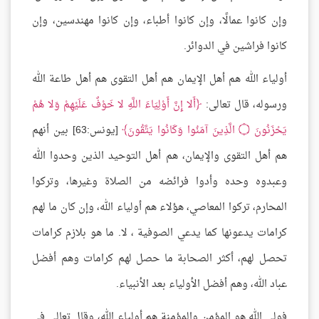
وإن كانوا عمالًا، وإن كانوا أطباء، وإن كانوا مهندسين، وإن
كانوا فراشين في الدوائر.
أولياء الله هم أهل الإيمان هم أهل التقوى هم أهل طاعة الله
ورسوله، قال تعالى:
أَلا إِنَّ أَوْلِيَاءَ اللَّهِ لا خَوْفٌ عَلَيْهِمْ وَلا هُمْ
يَحْزَنُونَ ۝ الَّذِينَ آمَنُوا وَكَانُوا يَتَّقُونَ
[يونس:63] بين أنهم
هم أهل التقوى والإيمان، هم أهل التوحيد الذين وحدوا الله
وعبدوه وحده وأدوا فرائضه من الصلاة وغيرها، وتركوا
المحارم، تركوا المعاصي، هؤلاء هم أولياء الله، وإن كان ما لهم
كرامات يدعونها كما يدعي الصوفية ، لا. ما هو بلازم كرامات
تحصل لهم، أكثر الصحابة ما حصل لهم كرامات وهم أفضل
عباد الله، وهم أفضل الأولياء بعد الأنبياء.
فولي الله هو المؤمن والمؤمنة هم أولياء الله، وقال تعالى في