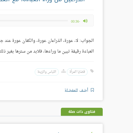
max volume
-00:36
الجواب: لا، عورة، الذراعان عورة، والكفان عورة عند جم
العباءة رقيقة تبين ما وراءها، فلابد من سترها بغير 
قضايا المرأة
اللباس والزينة
أضف للمفضلة
فتاوى ذات صلة