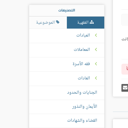
التصنيفات
الفقهية
الموضوعية
العبادات
انت
المعاملات
فقه الأسرة
أ
العادات
رك
إرسل
ى
إيميل
الجنايات والحدود
غل
س
الأيمان والنذور
القضاء والشهادات