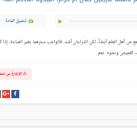
play
تحميل المادة
ع من أهل العلم أيضاً، لكن الذراعان أشد، فالواجب سترهما بغير العباءة، إذا ك
ذلك، كقميص ونحوه. نعم.
الإبلاغ عن خط
شارك
شا
على
عل
فيسبوك
غو
بل