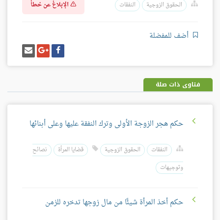
الإبلاغ عن خطأ
الحقوق الزوجية
النفقات
أضف للمفضلة
شارك
شارك
إرسل
على
على
إيميل
فيسبوك
غوغل
بلس
فتاوى ذات صلة
حكم هجر الزوجة الأولى وترك النفقة عليها وعلى أبنائها
النفقات
الحقوق الزوجية
قضايا المرأة
نصائح
وتوجيهات
حكم أخذ المرأة شيئًا من مال زوجها تدخره للزمن