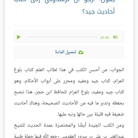
أحاديث جيد؟
play
max volume
-00:48
تحميل المادة
الجواب: من أحسن الكتب في هذا لطالب العلم كتاب بلوغ
المرام، كتاب جيد ومفيد ومحرر على أبواب الأحكام، وهو
كتاب جيد ومفيد، بلوغ المرام للحافظ ابن حجر، هذا ننصح
بحفظه وتدبر ما فيه من الأحاديث الصحيحة، وهناك أحاديث
ضعيفة فيه قليلة بين حالها ونبه عليها.
ومن الكتب الجيدة أيضًا والمختصرة عمدة الحديث للشيخ
عبدالغني بن علي بن سرور المقدسي رحمه الله فيها جملة طيبة