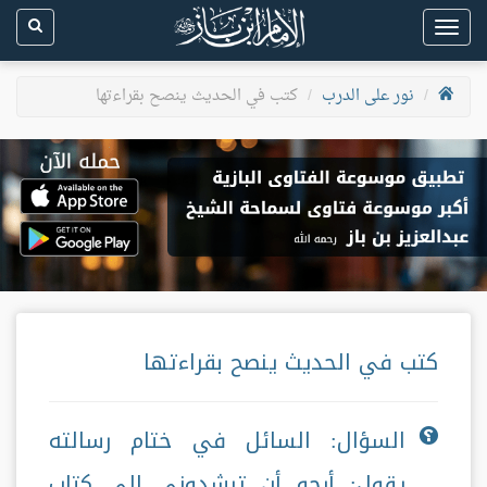
Toggle
navigation
نور على الدرب
كتب في الحديث ينصح بقراءتها
كتب في الحديث ينصح بقراءتها
السؤال: السائل في ختام رسالته
يقول: أرجو أن ترشدوني إلى كتاب