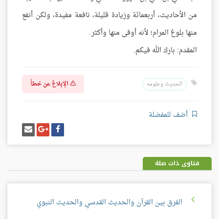
من الأحاديث، أربعمائة وزيادة قليلة، نافعة مفيدة، ولكن أنفع
منها بلوغ المرام؛ لأنه أوفى منها وأكثر.
المقدم: بارك الله فيكم.
الإبلاغ عن خطأ
الحديث وعلومه
أضف للمفضلة
شارك
شارك
إرسل
على
على
إيميل
فيسبوك
غوغل
بلس
فتاوى ذات صلة
الفرق بين القرآن والحديث القدسي والحديث النبوي