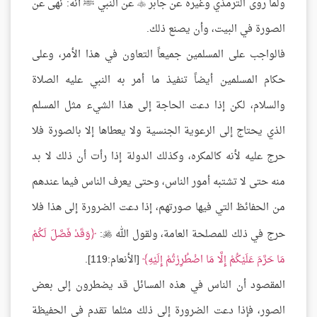
ولما روى الترمذي وغيره عن جابر
عن النبي ﷺ أنه: نهى عن

الصورة في البيت، وأن يصنع ذلك.
فالواجب على المسلمين جميعاً التعاون في هذا الأمر، وعلى
حكام المسلمين أيضاً تنفيذ ما أمر به النبي عليه الصلاة
والسلام، لكن إذا دعت الحاجة إلى هذا الشيء مثل المسلم
الذي يحتاج إلى الرعوية الجنسية ولا يعطاها إلا بالصورة فلا
حرج عليه لأنه كالمكره، وكذلك الدولة إذا رأت أن ذلك لا بد
منه حتى لا تشتبه أمور الناس، وحتى يعرف الناس فيما عندهم
من الحفائظ التي فيها صورتهم، إذا دعت الضرورة إلى هذا فلا
حرج في ذلك للمصلحة العامة، ولقول الله
:
وَقَدْ فَصَّلَ لَكُمْ

مَا حَرَّمَ عَلَيْكُمْ إِلَّا مَا اضْطُرِرْتُمْ إِلَيْهِ
[الأنعام:119].
المقصود أن الناس في هذه المسائل قد يضطرون إلى بعض
الصور، فإذا دعت الضرورة إلى ذلك مثلما تقدم في الحفيظة