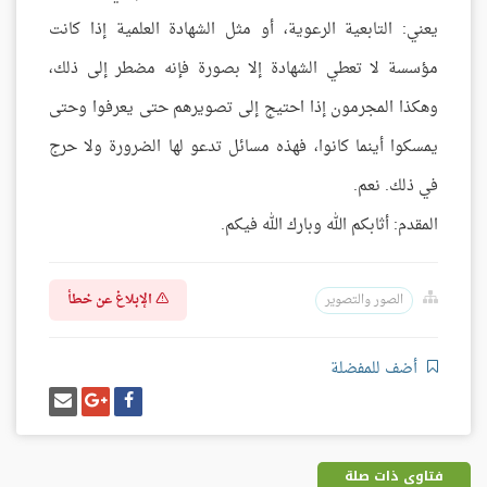
يعني: التابعية الرعوية، أو مثل الشهادة العلمية إذا كانت
مؤسسة لا تعطي الشهادة إلا بصورة فإنه مضطر إلى ذلك،
وهكذا المجرمون إذا احتيج إلى تصويرهم حتى يعرفوا وحتى
يمسكوا أينما كانوا، فهذه مسائل تدعو لها الضرورة ولا حرج
في ذلك. نعم.
المقدم: أثابكم الله وبارك الله فيكم.
الإبلاغ عن خطأ
الصور والتصوير
أضف للمفضلة
شارك
شارك
إرسل
على
على
إيميل
فيسبوك
غوغل
بلس
فتاوى ذات صلة