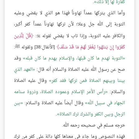
كفارة لها إلا ذلك
.
وأما الذي يتركها عمداً تهاوناً فهذا هو الذي لا يقضي وعليه
التوبة إلى الله جل وعلا؛ لأن تركها تهاوناً عمداً كفر أكبر،
والكافر عليه التوبة، وإذا تاب لا يقضي لقوله
:
قُلْ لِلَّذِينَ

كَفَرُوا إِنْ يَنتَهُوا يُغْفَرْ لَهُمْ مَا قَدْ سَلَفَ
[الأنفال:38] ولقوله ﷺ:
التوبة تهدم ما كان قبلها، والإسلام يهدم ما كان قبله
وقد
صح عن رسول الله عليه الصلاة والسلام أنه قال:
العهد الذي
بيننا وبينهم الصلاة فمن تركها فقد كفر
وقال عليه الصلاة
والسلام:
رأس الأمر الإسلام وعموده الصلاة، وذروة سنامه
الجهاد في سبيل الله
وقال أيضاً عليه الصلاة والسلام:
بين
الرجل وبين الكفر والشرك ترك الصلاة
.
خرجه مسلم في صحيحه رحمه الله.
فهذه النصوص وما جاء في معناها كلها دالة على كفر من ترك