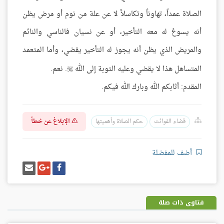
الصلاة عمداً، تهاوناً وتكاسلاً لا عن علة من نوم أو مرض يظن
أنه يسوغ له معه التأخير، أو عن نسيان فالناسي والنائم
والمريض الذي يظن أنه يجوز له التأخير يقضي، وأما المتعمد
المتساهل هذا لا يقضي وعليه التوبة إلى الله
. نعم.

المقدم: أثابكم الله وبارك الله فيكم.
الإبلاغ عن خطأ
قضاء الفوائت
حكم الصلاة وأهميتها
أضف للمفضلة
شارك
شارك
إرسل
على
على
إيميل
فيسبوك
غوغل
بلس
فتاوى ذات صلة