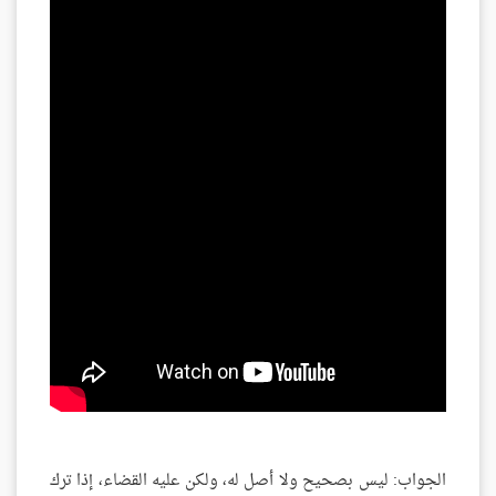
الجواب: ليس بصحيح ولا أصل له، ولكن عليه القضاء، إذا ترك