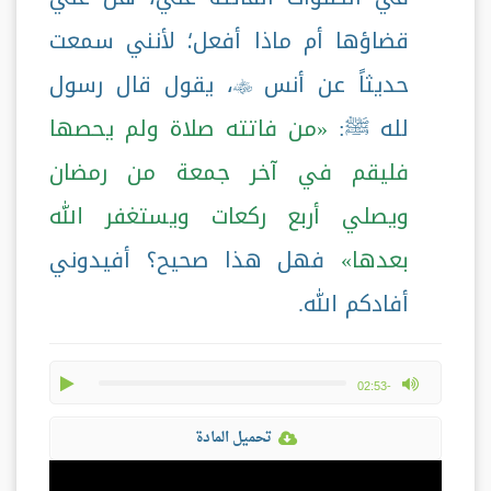
قضاؤها أم ماذا أفعل؛ لأنني سمعت
حديثاً عن أنس
، يقول قال رسول

لله ﷺ:
من فاتته صلاة ولم يحصها
فليقم في آخر جمعة من رمضان
ويصلي أربع ركعات ويستغفر الله
بعدها
فهل هذا صحيح؟ أفيدوني
أفادكم الله.
play
max volume
-02:53
تحميل المادة