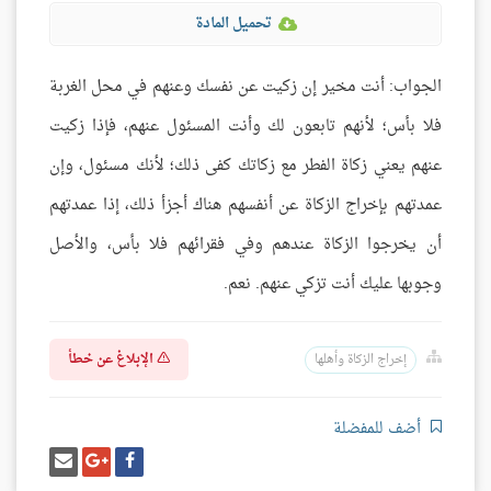
تحميل المادة
الجواب: أنت مخير إن زكيت عن نفسك وعنهم في محل الغربة
فلا بأس؛ لأنهم تابعون لك وأنت المسئول عنهم، فإذا زكيت
عنهم يعني زكاة الفطر مع زكاتك كفى ذلك؛ لأنك مسئول، وإن
عمدتهم بإخراج الزكاة عن أنفسهم هناك أجزأ ذلك، إذا عمدتهم
أن يخرجوا الزكاة عندهم وفي فقرائهم فلا بأس، والأصل
وجوبها عليك أنت تزكي عنهم. نعم.
الإبلاغ عن خطأ
إخراج الزكاة وأهلها
أضف للمفضلة
شارك
شارك
إرسل
على
على
إيميل
فيسبوك
غوغل