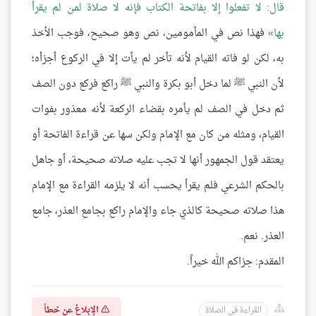
قال: لا تفعلوا إلا بفاتحة الكتاب فإنه لا صلاة لمن لم يقرأ
بها
فهذا نص في المأمومين، نص وهو صحيح، فوجب الأخذ
به، لكن لو فاته القيام لأنه تأخر لم يأت إلا في الركوع أجزأه؛
لأن النبي ﷺ لما دخل أبو بكرة والنبي ﷺ راكع فركع دون الصف
ثم دخل في الصف لم يأمره بقضاء الركعة لأنه معذور بفوات
القيام، ومثله من كان مع الإمام ولكن سها عن قراءة الفاتحة أو
يعتقد قول الجمهور أنها لا تجب عليه صلاته صحيحة، أو جاهل
بالحكم الشرعي فلم يقرأ يحسب أنه لا يلزمه القراءة مع الإمام
هذا صلاته صحيحة كالذي جاء والإمام راكع بجامع العذر، جامع
العذر. نعم.
المقدم: جزاكم الله خيراً.
الإبلاغ عن خطأ
القراءة في الصلاة