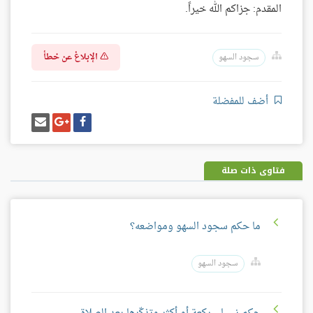
المقدم: جزاكم الله خيراً.
الإبلاغ عن خطأ
سجود السهو
أضف للمفضلة
شارك
شارك
إرسل
على
على
إيميل
فيسبوك
غوغل
بلس
فتاوى ذات صلة
ما حكم سجود السهو ومواضعه؟
سجود السهو