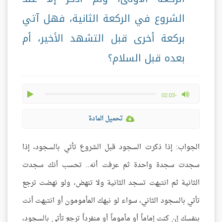
الشروع في الركعة الثانية، فهل آتي
بركعة أخرى قبل التشهد الأخير، أم
بعده قبل السلام؟
play
max volume
-02:03
تحميل المادة
الجواب: إذا ذكرت السجود قبل الشروع تأتي بالسجود، إذا
سجدت سجدة واحدة ثم عرفت أنه.. تحسب أنك سجدت
الثانية ثم انتبهت تسجد الثانية ولا تنهض، ولو نهضت ترجع
تأتي بالسجود الثاني، سواء لو نبهك المأمومون أو انتبهت أنت
بنفسك إن كنت إماماً أو مأموماً أو منفرداً ترجع تأتي بالسجود،