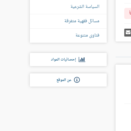
السياسة الشرعية
أ
مسائل فقهية متفرقة
رك
إرسل
فتاوى متنوعة
ى
إيميل
غل
س
إحصائيات المواد
عن الموقع