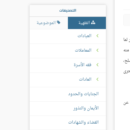
التصنيفات
الفقهية
الموضوعية
العبادات
لما
منه
المعاملات
لح،
فقه الأسرة
حرى
العادات
الجنايات والحدود
 عن
الأيمان والنذور
القضاء والشهادات