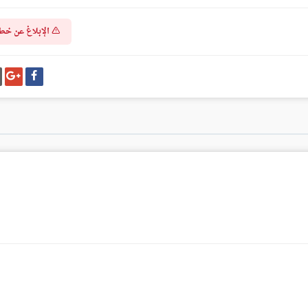
الإبلاغ عن خط
شارك
شا
على
عل
فيسبوك
غو
بل