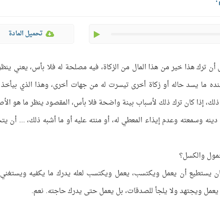
play
تحميل المادة
أن ترك هذا خير من هذا المال من الزكاة، فيه مصلحة له فلا بأس، يعني ينظر 
 عنده ما يسد حاله أو زكاة أخرى تيسرت له من جهات أخرى، وهذا الذي بيأخذ 
ه ذلك، إذا كان ترك ذلك لأسباب بينة واضحة فلا بأس، المقصود ينظر ما هو الأص
ينه وسمعته وعدم إيذاء المعطي له، أو منته عليه أو ما أشبه ذلك، ... أن يت
لخمول والكسل؟
كان يستطيع أن يعمل ويكتسب، يعمل ويكتسب لعله يدرك ما يكفيه ويستغني
ن يعمل ويجتهد ولا يلجأ للصدقات، بل يعمل حتى يدرك حاجته. نعم.