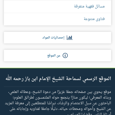
مسائل فقهية متفرقة
فتاوى متنوعة
إحصائيات المواد
عن الموقع
الموقع الرسمي لسماحة الشيخ الإمام ابن باز رحمه الله
موقع يحوي بين صفحاته جمعًا غزيرًا من دعوة الشيخ، وعطائه العلمي،
وبذله المعرفي؛ ليكون منارًا يتجمع حوله الملتمسون لطرائق العلوم؛
الباحثون عن سبل الاعتصام والرشاد، نبراسًا للمتطلعين إلى معرفة المزيد
عن الشيخ وأحواله ومحطات حياته، دليلًا جامعًا لفتاويه وإجاباته على
أسئلة الناس وقضايا المسلمين.