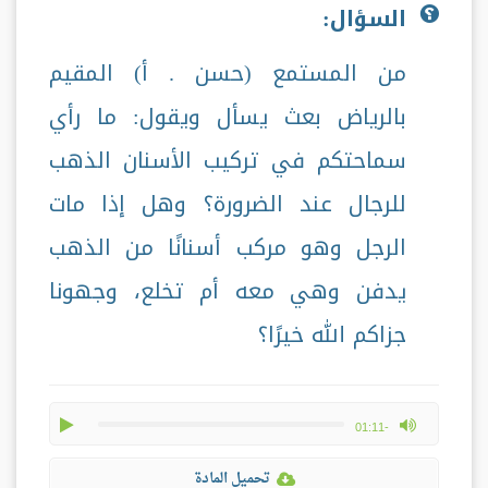
السؤال:
من المستمع (حسن . أ) المقيم
بالرياض بعث يسأل ويقول: ما رأي
سماحتكم في تركيب الأسنان الذهب
للرجال عند الضرورة؟ وهل إذا مات
الرجل وهو مركب أسنانًا من الذهب
يدفن وهي معه أم تخلع، وجهونا
جزاكم الله خيرًا؟
play
max volume
-01:11
تحميل المادة