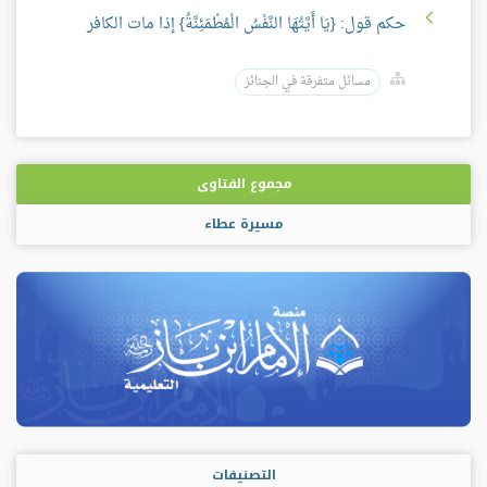
حكم قول: {يَا أَيَّتُهَا النَّفْسُ الْمُطْمَئِنَّةُ} إذا مات الكافر
مسائل متفرقة في الجنائز
مجموع الفتاوى
مسيرة عطاء
التصنيفات