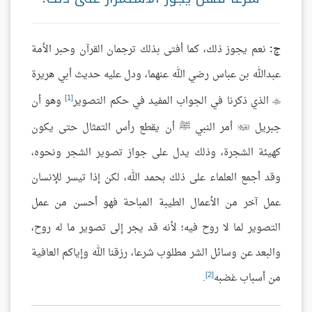
ج:
نعم يجوز ذلك، كما أفتى بذلك ترجمان القرآن وحبر الأمة
عبدالله بن عباس رضي الله عنهما، ودل عليه حديث أبي هريرة
[1]
الذي ذكرنا في الجواب المفيد في حكم التصوير
وهو أن

جبريل
أمر النبي ﷺ أن يقطع رأس التمثال حتى يكون

كهيئة الشجرة، وذلك يدل على جواز تصوير الشجر ونحوه،
وقد أجمع العلماء على ذلك بحمد الله، لكن إذا تيسر للإنسان
عمل آخر من الأعمال الطيبة المباحة فهو أحسن من عمل
التصوير لما لا روح فيه؛ لأنه قد يجر إلى تصوير ما له روح،
والبعد عن وسائل الشر مطلوب شرعا، رزقنا الله وإياكم العافية
[2]
من أسباب غضبه
.