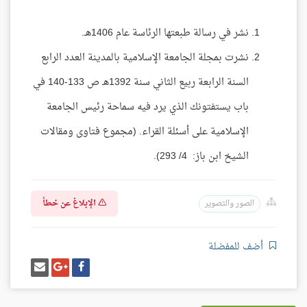
نشر في رسالة طبعتها الرئاسة عام 1406هـ.
نشرت بمجلة الجامعة الإسلامية بالمدينة العدد الرابع
السنة الرابعة ربيع الثاني سنة 1392هـ ص 133-140 في
باب يستفتونك الذي يرد فيه سماحة رئيس الجامعة
الإسلامية على أسئلة القراء. (مجموع فتاوى ومقالات
الشيخ ابن باز: 4/ 293).
الإبلاغ عن خطأ
الصور والتصوير
أضف للمفضلة
شارك
شارك
إرسل
على
على
إيميل
فيسبوك
غوغل
بلس