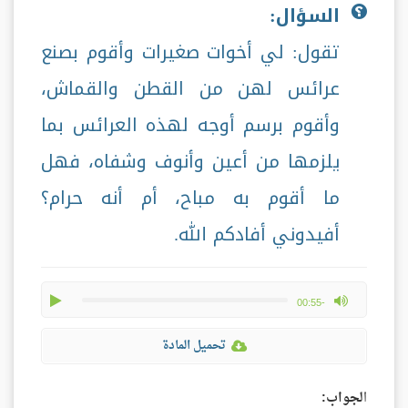
السؤال:
تقول: لي أخوات صغيرات وأقوم بصنع
عرائس لهن من القطن والقماش،
وأقوم برسم أوجه لهذه العرائس بما
يلزمها من أعين وأنوف وشفاه، فهل
ما أقوم به مباح، أم أنه حرام؟
أفيدوني أفادكم الله.
play
max volume
-00:55
تحميل المادة
ا
لجواب: